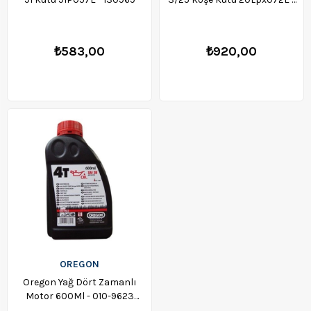
130255
₺583,00
₺920,00
OREGON
Oregon Yağ Dört Zamanlı
Motor 600Ml - 010-9623
-131355