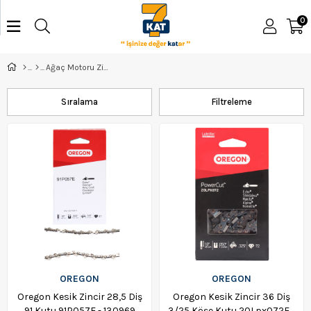
0
Ağaç Motoru Zincir ve Yağı
Sıralama
Filtreleme
OREGON
OREGON
Oregon Kesik Zincir 28,5 Diş
Oregon Kesik Zincir 36 Diş
91 Kutu 91P057E - 130969
3/25 Köşe Kutu 20Lpx072E -