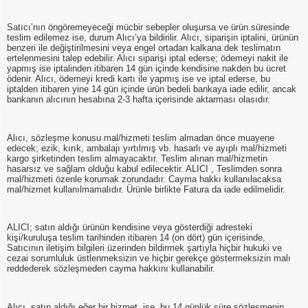
Satıcı’nın öngöremeyeceği mücbir sebepler oluşursa ve ürün süresinde
teslim edilemez ise, durum Alıcı’ya bildirilir. Alıcı, siparişin iptalini, ürünün
benzeri ile değiştirilmesini veya engel ortadan kalkana dek teslimatın
ertelenmesini talep edebilir. Alıcı siparişi iptal ederse; ödemeyi nakit ile
yapmış ise iptalinden itibaren 14 gün içinde kendisine nakden bu ücret
ödenir. Alıcı, ödemeyi kredi kartı ile yapmış ise ve iptal ederse, bu
iptalden itibaren yine 14 gün içinde ürün bedeli bankaya iade edilir, ancak
bankanın alıcının hesabına 2-3 hafta içerisinde aktarması olasıdır.
Alıcı, sözleşme konusu mal/hizmeti teslim almadan önce muayene
edecek; ezik, kırık, ambalajı yırtılmış vb. hasarlı ve ayıplı mal/hizmeti
kargo şirketinden teslim almayacaktır. Teslim alınan mal/hizmetin
hasarsız ve sağlam olduğu kabul edilecektir. ALICI , Teslimden sonra
mal/hizmeti özenle korumak zorundadır. Cayma hakkı kullanılacaksa
mal/hizmet kullanılmamalıdır. Ürünle birlikte Fatura da iade edilmelidir.
ALICI; satın aldığı ürünün kendisine veya gösterdiği adresteki
kişi/kuruluşa teslim tarihinden itibaren 14 (on dört) gün içerisinde,
Satıcının iletişim bilgileri üzerinden bildirmek şartıyla hiçbir hukuki ve
cezai sorumluluk üstlenmeksizin ve hiçbir gerekçe göstermeksizin malı
reddederek sözleşmeden cayma hakkını kullanabilir.
Alıcı, satın aldığı eğer bir hizmet ise, bu 14 günlük süre sözleşmenin