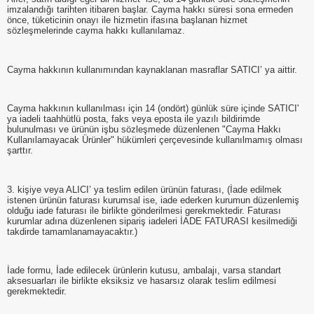
imzalandığı tarihten itibaren başlar. Cayma hakkı süresi sona ermeden
önce, tüketicinin onayı ile hizmetin ifasına başlanan hizmet
sözleşmelerinde cayma hakkı kullanılamaz.
Cayma hakkının kullanımından kaynaklanan masraflar SATICI’ ya aittir.
Cayma hakkının kullanılması için 14 (ondört) günlük süre içinde SATICI'
ya iadeli taahhütlü posta, faks veya eposta ile yazılı bildirimde
bulunulması ve ürünün işbu sözleşmede düzenlenen "Cayma Hakkı
Kullanılamayacak Ürünler" hükümleri çerçevesinde kullanılmamış olması
şarttır.
3. kişiye veya ALICI’ ya teslim edilen ürünün faturası, (İade edilmek
istenen ürünün faturası kurumsal ise, iade ederken kurumun düzenlemiş
olduğu iade faturası ile birlikte gönderilmesi gerekmektedir. Faturası
kurumlar adına düzenlenen sipariş iadeleri İADE FATURASI kesilmediği
takdirde tamamlanamayacaktır.)
İade formu, İade edilecek ürünlerin kutusu, ambalajı, varsa standart
aksesuarları ile birlikte eksiksiz ve hasarsız olarak teslim edilmesi
gerekmektedir.