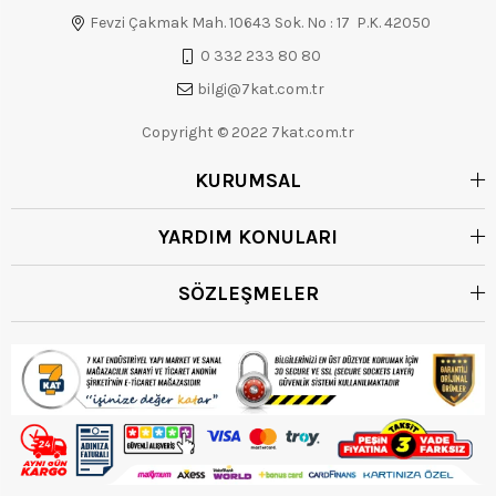
Fevzi Çakmak Mah. 10643 Sok. No : 17 P.K. 42050
0 332 233 80 80
bilgi@7kat.com.tr
Copyright © 2022 7kat.com.tr
KURUMSAL
YARDIM KONULARI
SÖZLEŞMELER