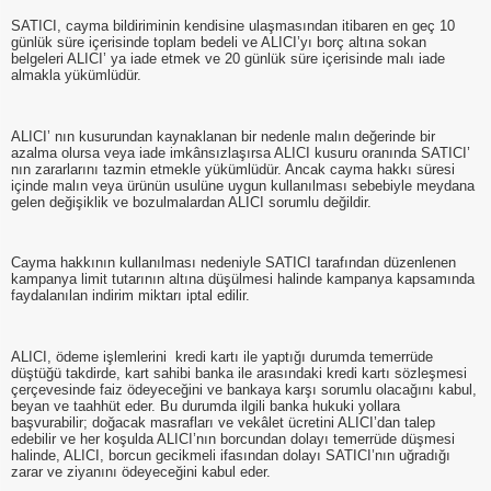
SATICI, cayma bildiriminin kendisine ulaşmasından itibaren en geç 10
günlük süre içerisinde toplam bedeli ve ALICI’yı borç altına sokan
belgeleri ALICI’ ya iade etmek ve 20 günlük süre içerisinde malı iade
almakla yükümlüdür.
ALICI’ nın kusurundan kaynaklanan bir nedenle malın değerinde bir
azalma olursa veya iade imkânsızlaşırsa ALICI kusuru oranında SATICI’
nın zararlarını tazmin etmekle yükümlüdür. Ancak cayma hakkı süresi
içinde malın veya ürünün usulüne uygun kullanılması sebebiyle meydana
gelen değişiklik ve bozulmalardan ALICI sorumlu değildir.
Cayma hakkının kullanılması nedeniyle SATICI tarafından düzenlenen
kampanya limit tutarının altına düşülmesi halinde kampanya kapsamında
faydalanılan indirim miktarı iptal edilir.
ALICI, ödeme işlemlerini kredi kartı ile yaptığı durumda temerrüde
düştüğü takdirde, kart sahibi banka ile arasındaki kredi kartı sözleşmesi
çerçevesinde faiz ödeyeceğini ve bankaya karşı sorumlu olacağını kabul,
beyan ve taahhüt eder. Bu durumda ilgili banka hukuki yollara
başvurabilir; doğacak masrafları ve vekâlet ücretini ALICI’dan talep
edebilir ve her koşulda ALICI’nın borcundan dolayı temerrüde düşmesi
halinde, ALICI, borcun gecikmeli ifasından dolayı SATICI’nın uğradığı
zarar ve ziyanını ödeyeceğini kabul eder.