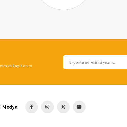
imize kayıt olun!
l Medya