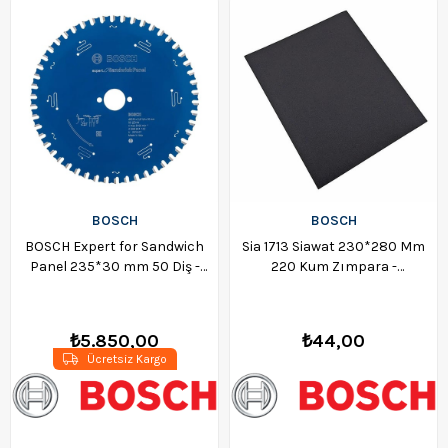
BOSCH
BOSCH
BOSCH Expert for Sandwich
Sia 1713 Siawat 230*280 Mm
Panel 235*30 mm 50 Diş -
220 Kum Zımpara -
2608644143
F03e006fr1
₺5.850,00
₺44,00
Ücretsiz Kargo