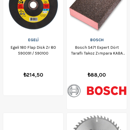
EGELİ
BOSCH
Egeli 180 Flap Disk Zr 80
Bosch S471 Expert Dört
590091 / 590100
Taraflı Takoz Zımpara KABA
120 KUM (Coarse) -
2608901678
₺214,50
₺88,00