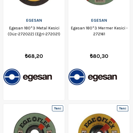
EGESAN
EGESAN
Egesan 180*3 Metal Kesici
Egesan 180*3 Mermer Kesici -
(Düz-272022) (Eğri-272021)
272161
₺68,20
₺80,30
Yeni
Yeni
Ürün
Ürün