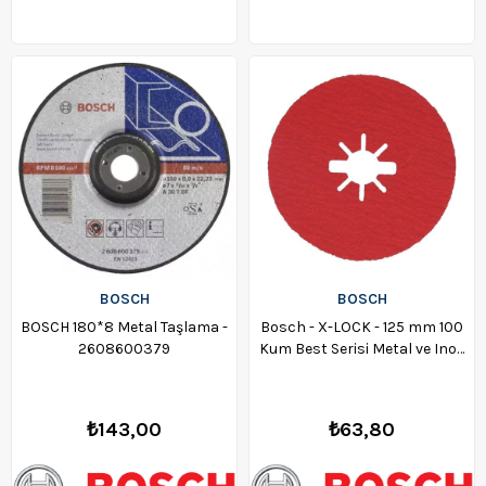
BOSCH
BOSCH
BOSCH 180*8 Metal Taşlama -
Bosch - X-LOCK - 125 mm 100
2608600379
Kum Best Serisi Metal ve Inox
Fiber Disk - 2608619187
₺143,00
₺63,80