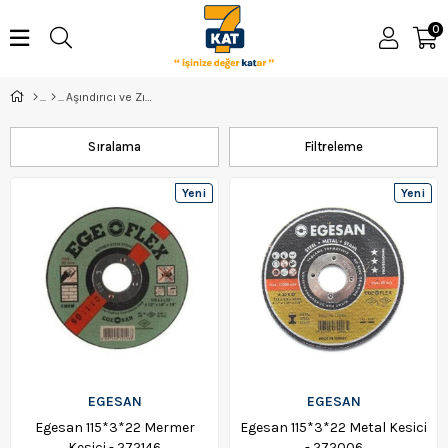
0
Aşındırıcı ve Zımpara
Sıralama
Filtreleme
Yeni
Yeni
Ürün
Ürün
EGESAN
EGESAN
Egesan 115*3*22 Mermer
Egesan 115*3*22 Metal Kesici
Kesici - 272146
- 272006