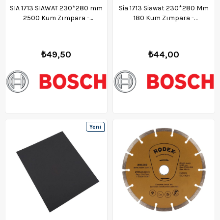
SIA 1713 SIAWAT 230*280 mm
Sia 1713 Siawat 230*280 Mm
2500 Kum Zımpara -
180 Kum Zımpara -
F03E006FS3
F03e006fr0
₺49,50
₺44,00
Yeni
Ürün