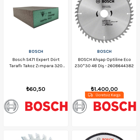
BOSCH
BOSCH
Bosch S471 Expert Dört
BOSCH Ahşap Optiline Eco
Taraflı Takoz Zımpara 320
230*30 48 Diş - 2608644382
KUM Süper İNCE (Superfine) -
2608901180
₺60,50
₺1.400,00
Ücretsiz Kargo