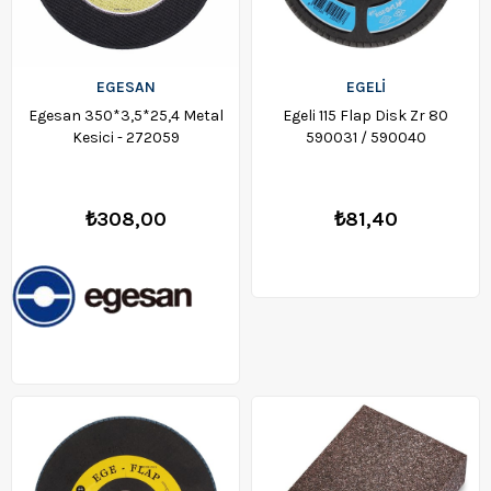
EGESAN
EGELİ
Egesan 350*3,5*25,4 Metal
Egeli 115 Flap Disk Zr 80
Kesici - 272059
590031 / 590040
₺308,00
₺81,40