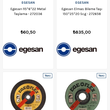
EGESAN
EGESAN
Egesan 115*6*22 Metal
Egesan Elmas Bileme Taşı
Taşlama - 272036
150*25*20 Scg - 272658
₺60,50
₺835,00
Yeni
Yeni
Ürün
Ürün