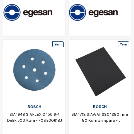
Yeni
Yeni
Ürün
Ürün
BOSCH
BOSCH
SIA 1948 SIAFLEX Ø 150 6+1
SIA 1713 SIAWAT 230*280 mm
Delik 500 Kum - F03E00618J
80 Kum Zımpara -
F03E006FP6