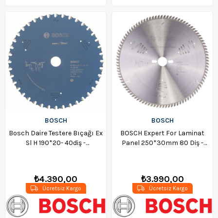
BOSCH
BOSCH
Bosch Daire Testere Bıçağı Ex
BOSCH Expert For Laminat
Sl H 190*20- 40diş -
Panel 250*30mm 80 Diş -
2608643056
2608642516
₺4.390,00
₺3.990,00
Ücretsiz Kargo
Ücretsiz Kargo