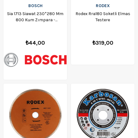
BOSCH
RODEX
Sia 1713 Siawat 230*280 Mm
Rodex Rra180 Soketli Elmas
800 Kum Zımpara -
Testere
F03e006fr8
₺44,00
₺319,00