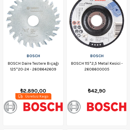
BOSCH
BOSCH
BOSCH Daire Testere Bıçağı
BOSCH 115*2,5 Metal Kesici -
125*20-24 - 2608642609
2608600005
₺2.890,00
₺42,90
Ücretsiz Kargo