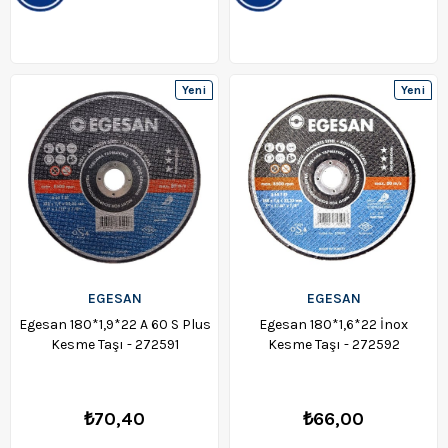
Yeni
Yeni
Ürün
Ürün
EGESAN
EGESAN
Egesan 180*1,9*22 A 60 S Plus
Egesan 180*1,6*22 İnox
Kesme Taşı - 272591
Kesme Taşı - 272592
₺70,40
₺66,00