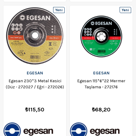
Yeni
Yeni
Ürün
Ürün
EGESAN
EGESAN
Egesan 230*3 Metal Kesici
Egesan 115*6*22 Mermer
(Düz - 272027 / Eğri - 272026)
Taşlama - 272176
₺115,50
₺68,20