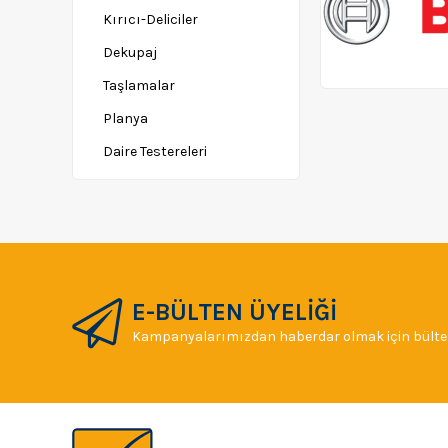
Kırıcı-Deliciler
Dekupaj
Taşlamalar
Planya
Daire Testereleri
Polisaj Makinaları
Somun Sıkma
Tilki Kuyruğu
Mermer-Profil Kesme
Makinaları
E-BÜLTEN ÜYELİĞİ
Dijital Ölçü Aletleri
Kampanyalarımızdan haberdar olmak için bülten
Sıcak Hava Tabancaları
Titreşimli Zımpara
Zımba Makinaları