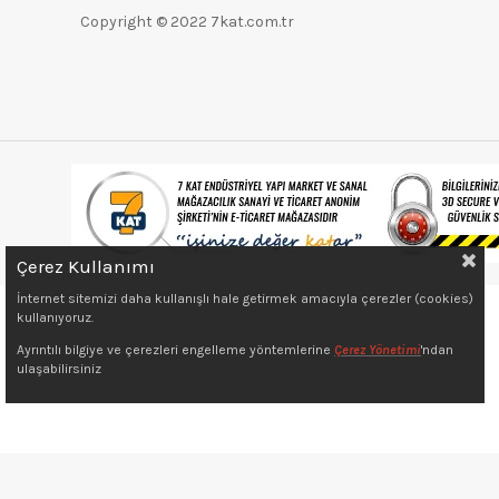
Karıştırıcılar
Copyright © 2022 7kat.com.tr
Çok Amaçlı Testere
Testere Uçları
Üfleme Makinesi
Endüstriyel Temizleme
Ürünleri
Karot Makineleri
Ahşap Metal Kesme
Makineleri
Çerez Kullanımı
İnternet sitemizi daha kullanışlı hale getirmek amacıyla çerezler (cookies)
Jeneratörler
kullanıyoruz.
Kompresörler
Ayrıntılı bilgiye ve çerezleri engelleme yöntemlerine
Çerez Yönetimi
'ndan
ulaşabilirsiniz
Koyun Kırkma Mak.
Kanal Açma Makinesi
Ağırlık Ölçerler