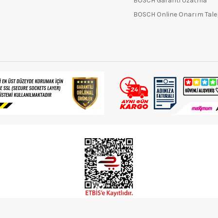
BOSCH Garanti Uzatma
BOSCH Online Onarım Tal
Elektronik Ticaret Bilgi Sistemin'de kaydı doğrulanmış bir sitedir.