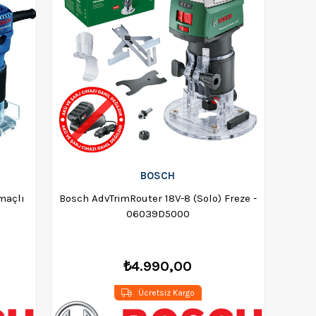
BOSCH
maçlı
Bosch AdvTrimRouter 18V-8 (Solo) Freze -
0
06039D5000
₺4.990,00
Ücretsiz Kargo