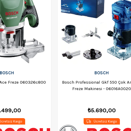
BOSCH
BOSCH
 Ace Freze 060326c800
Bosch Professional Gkf 550 Çok A
Freze Makinesi - 06016A002
.499,00
₺5.690,00
cretsiz Kargo
Ücretsiz Kargo