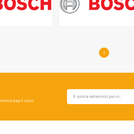
1
imize kayıt olun!