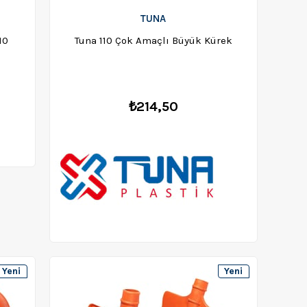
TUNA
10
Tuna 110 Çok Amaçlı Büyük Kürek
₺214,50
Yeni
Yeni
Ürün
Ürün