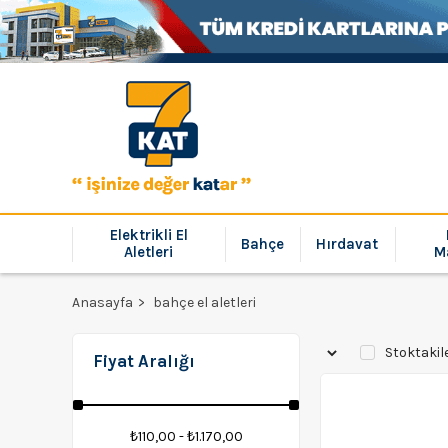
Elektrikli El
Bahçe
Hırdavat
Aletleri
M
Anasayfa
bahçe el aletleri
Stoktakil
Fiyat Aralığı
₺110,00 - ₺1.170,00