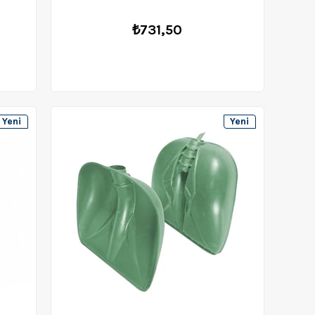
₺731,50
Yeni
Yeni
Ürün
Ürün