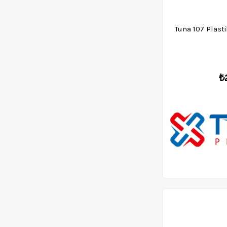
Tuna 107 Plasti
₺