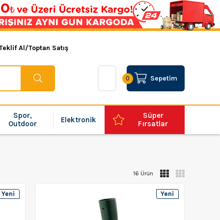
Teklif Al/Toptan Satış
Sepetim
0
Spor,
Süper
Elektronik
Outdoor
Fırsatlar
16 Ürün
Yeni
Yeni
Ürün
Ürün