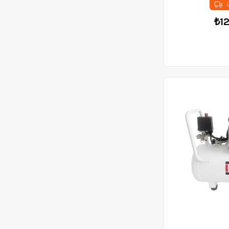
Ü
Zımba Makinaları
₺1
Tezgah Tipi Testere
Zımpara Taş Motorlar
Hobi Makineleri
Üfleyici-Toplayıcılar
Sac Kesme Makineleri
Sütunlu Matkaplar
MUM SİLİKON
TABANCALARI
Boya Tabancaları ve
Aksesuarları
Dremel ve Aksesuarları
Elektrikli Alet Setleri
Toz Emme Makinaları