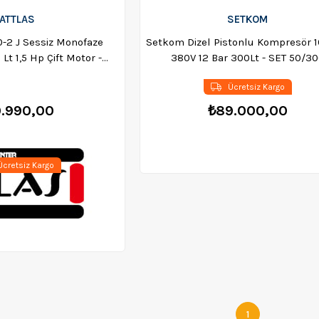
ATTLAS
SETKOM
0-2 J Sessiz Monofaze
Setkom Dizel Pistonlu Kompresör 1
Lt 1,5 Hp Çift Motor -
380V 12 Bar 300Lt - SET 50/3
0302038
Ücretsiz Kargo
0.990,00
₺89.000,00
cretsiz Kargo
1