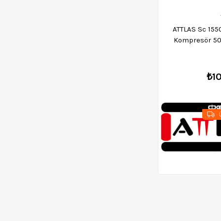
Pafta Makinası
Karıştırıcılar
ATTLAS Sc 155
Çok Amaçlı Testere
Kompresör 50 
Testere Uçları
A
Üfleme Makinesi
₺1
Endüstriyel Temizleme
Ürünleri
Karot Makineleri
Ü
Ahşap Metal Kesme
Makineleri
Jeneratörler
Koyun Kırkma Mak.
Kanal Açma Makinesi
Ağırlık Ölçerler