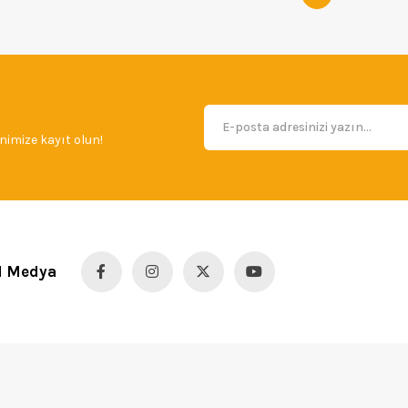
imize kayıt olun!
l Medya