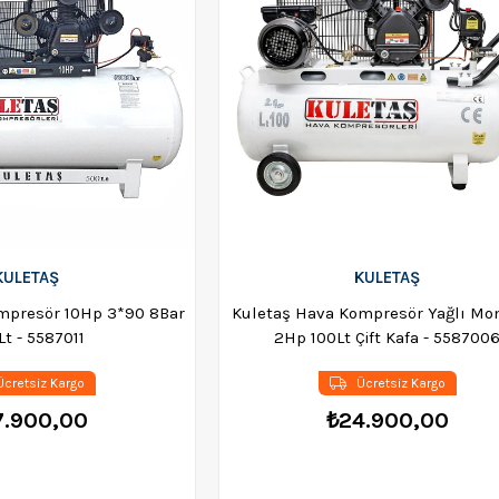
KULETAŞ
KULETAŞ
mpresör 10Hp 3*90 8Bar
Kuletaş Hava Kompresör Yağlı Mo
t - 5587011
2Hp 100Lt Çift Kafa - 558700
cretsiz Kargo
Ücretsiz Kargo
7.900,00
₺24.900,00