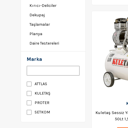
Kırıcı-Deliciler
Dekupaj
Taşlamalar
Planya
Daire Testereleri
Polisaj Makinaları
Marka
Somun Sıkma
Tilki Kuyruğu
Mermer-Profil Kesme
ATTLAS
Makinaları
KULETAŞ
Dijital Ölçü Aletleri
PROTER
Sıcak Hava Tabancaları
SETKOM
Kuletaş Sessiz 
Titreşimli Zımpara
50Lt 1
Frezeler