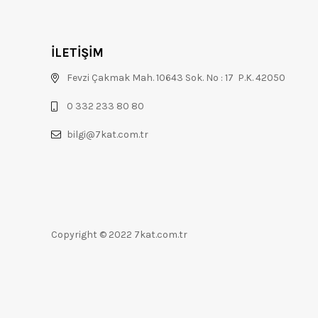
İLETİŞİM
Fevzi Çakmak Mah. 10643 Sok. No : 17 P.K. 42050
0 332 233 80 80
bilgi@7kat.com.tr
Copyright © 2022 7kat.com.tr