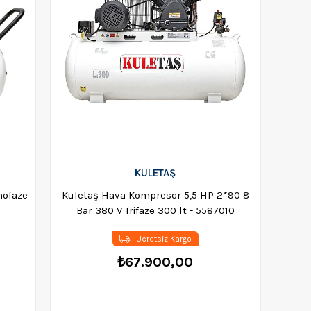
KULETAŞ
nofaze
Kuletaş Hava Kompresör 5,5 HP 2*90 8
6
Bar 380 V Trifaze 300 lt - 5587010
Ücretsiz Kargo
₺67.900,00