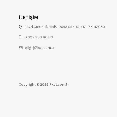
İLETİŞİM
Fevzi Çakmak Mah. 10643 Sok. No : 17 P.K. 42050
0 332 233 80 80
bilgi@7kat.com.tr
Copyright © 2022 7kat.com.tr