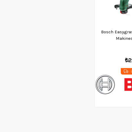
Bosch Easygra
Makines
₺2
Ü