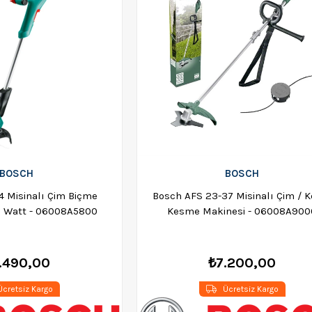
BOSCH
BOSCH
 Misinalı Çim Biçme
Bosch AFS 23-37 Misinalı Çim / 
0 Watt - 06008A5800
Kesme Makinesi - 06008A900
.490,00
₺7.200,00
cretsiz Kargo
Ücretsiz Kargo