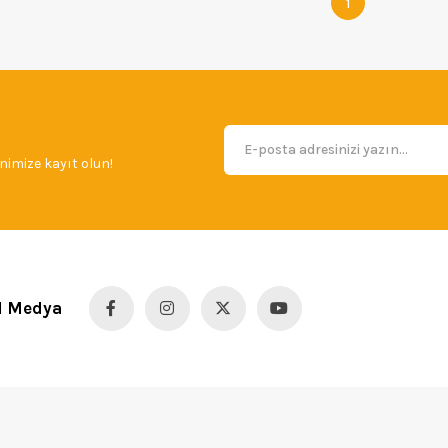
1
imize kayıt olun!
l Medya