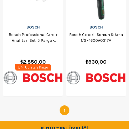
BOSCH
BOSCH
Bosch Professional Cırcır
Bosch Cırcırlı Somun Sıkma
Anahtarı Seti 5 Parça -
1/2 - 1600A0317V
1600A02Z3D
₺2.850,00
₺930,00
Ücretsiz Kargo
1
E-BÜLTEN ÜYELİĞİ