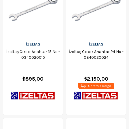
İZELTAŞ
İZELTAŞ
İzeltaş Cırcır Anahtar 15 No -
İzeltaş Cırcır Anahtar 24 No -
0340020015
0340020024
₺895,00
₺2.150,00
Ücretsiz Kargo