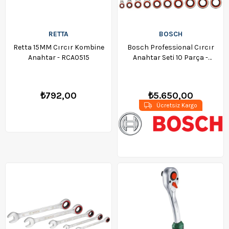
RETTA
BOSCH
Retta 15MM Cırcır Kombine
Bosch Professional Cırcır
Anahtar - RCA0515
Anahtar Seti 10 Parça -
1600A02AU0
₺792,00
₺5.650,00
Ücretsiz Kargo