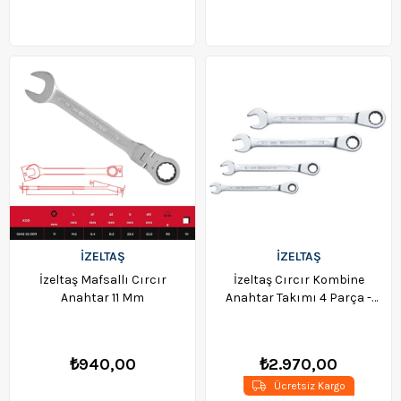
İZELTAŞ
İZELTAŞ
İzeltaş Mafsallı Cırcır
İzeltaş Cırcır Kombine
Anahtar 11 Mm
Anahtar Takımı 4 Parça -
13000005343
₺940,00
₺2.970,00
Ücretsiz Kargo