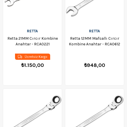
RETTA
RETTA
Retta 21MM Cırcır Kombine
Retta 12MM Mafsallı Cırcır
Anahtar - RCA0221
Kombine Anahtar - RCA0612
Ücretsiz Kargo
₺1.150,00
₺948,00