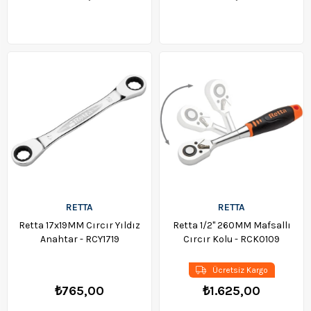
RETTA
RETTA
Retta 17x19MM Cırcır Yıldız
Retta 1/2" 260MM Mafsallı
Anahtar - RCY1719
Cırcır Kolu - RCK0109
Ücretsiz Kargo
₺765,00
₺1.625,00