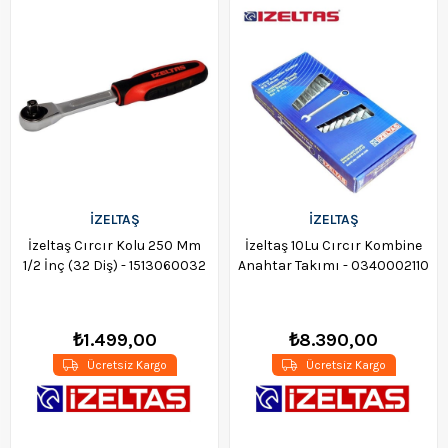
İZELTAŞ
İZELTAŞ
İzeltaş Cırcır Kolu 250 Mm
İzeltaş 10Lu Cırcır Kombine
1/2 İnç (32 Diş) - 1513060032
Anahtar Takımı - 0340002110
₺1.499,00
₺8.390,00
Ücretsiz Kargo
Ücretsiz Kargo