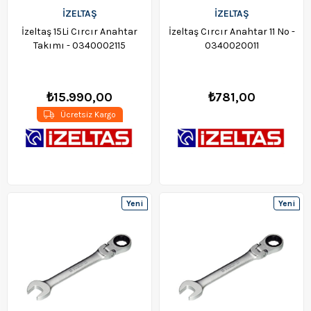
İZELTAŞ
İZELTAŞ
İzeltaş 15Li Cırcır Anahtar
İzeltaş Cırcır Anahtar 11 No -
Takımı - 0340002115
0340020011
₺15.990,00
₺781,00
Ücretsiz Kargo
Yeni
Yeni
Ürün
Ürün