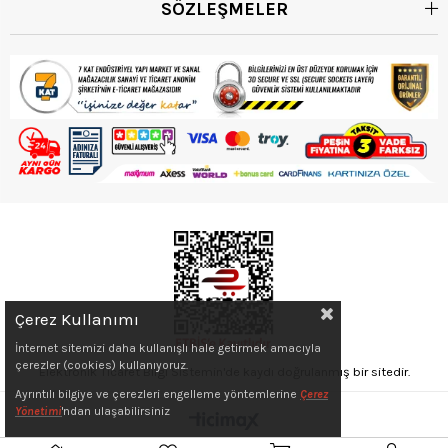
SÖZLEŞMELER
Çerez Kullanımı
İnternet sitemizi daha kullanışlı hale getirmek amacıyla
çerezler (cookies) kullanıyoruz.
Elektronik Ticaret Bilgi Sistemin'de kaydı doğrulanmış bir sitedir.
Ayrıntılı bilgiye ve çerezleri engelleme yöntemlerine
Çerez
Yönetimi
'ndan ulaşabilirsiniz