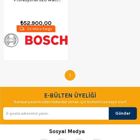
Elektrikli Darbeli Somun
Sıkma Makinası -
0601435103
₺52.900,00
Ücretsiz Kargo
1
E-BÜLTEN ÜYELİĞİ
Kampanyalarımızdan haberdar olmak için bültenimize kayıt olun!
Gönder
Sosyal Medya