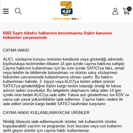
0
6502 Sayılı tüketici haklarının korunmasına ilişkin kanunun
hükümleri çerçevesinde
CAYMA HAKKI
ALICI, sözleşme konusu ürürünün kendisine veya gösterdiği adresteki
kişi/kuruluşa tesliminden itibaren 14 gün içinde cayma hakkına sahiptir.
Cayma hakkının kullanılması için bu süre içinde SATICI'ya faks, email
veya telefon ile bildirimde bulunulması ve ürünün satış sözleşmesi
hükümleri çercevesinde kullanılmamış olması şarttır. Bu hakkın
kullanılması halinde, 3. kişiye veya ALICI'ya teslim edilen ürünün
SATICI'ya gönderildiğine ilişkin kargo teslim tutanağı örneği ile fatura
aslının iadesi zorunludur. Bu belgelerin ulaşmasını takip eden 14 gün
içinde ürün bedeli ALICI'ya iade edilir. Fatura aslı gönderilmez ise KDV ve
varsa sair yasal yükümlülükler iade edilemez. Cayma hakkı nedeni ile
iade edilen ürünün kargo bedeli SATICI tarafından karşılanır.
CAYMA HAKKI KULLANILAMAYACAK ÜRÜNLER
Niteliği itibarıyla iade edilemeyecek ürünler, tek kullanımlık ürünler,
kopyalanabilir yazılım ve programlar, hızlı bozulan veya son kullanım
tarihi geçen ürünler için cayma hakkı kullanılamaz.