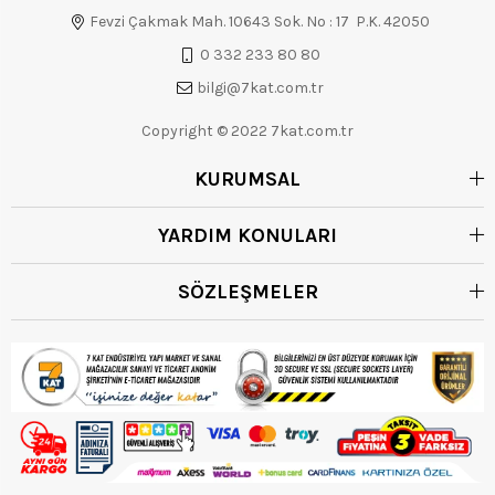
Fevzi Çakmak Mah. 10643 Sok. No : 17 P.K. 42050
0 332 233 80 80
bilgi@7kat.com.tr
Copyright © 2022 7kat.com.tr
KURUMSAL
YARDIM KONULARI
SÖZLEŞMELER