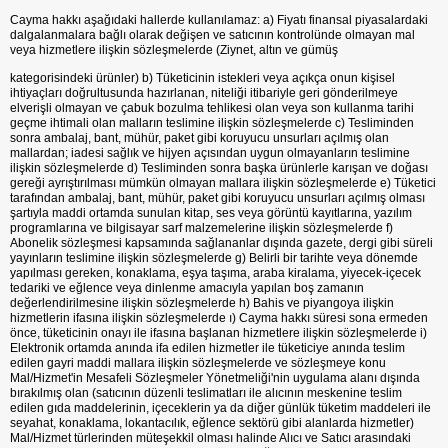
Cayma hakkı aşağıdaki hallerde kullanılamaz: a) Fiyatı finansal piyasalardaki
dalgalanmalara bağlı olarak değişen ve satıcının kontrolünde olmayan mal
veya hizmetlere ilişkin sözleşmelerde (Ziynet, altın ve gümüş
kategorisindeki ürünler) b) Tüketicinin istekleri veya açıkça onun kişisel
ihtiyaçları doğrultusunda hazırlanan, niteliği itibariyle geri gönderilmeye
elverişli olmayan ve çabuk bozulma tehlikesi olan veya son kullanma tarihi
geçme ihtimali olan malların teslimine ilişkin sözleşmelerde c) Tesliminden
sonra ambalaj, bant, mühür, paket gibi koruyucu unsurları açılmış olan
mallardan; iadesi sağlık ve hijyen açısından uygun olmayanların teslimine
ilişkin sözleşmelerde d) Tesliminden sonra başka ürünlerle karışan ve doğası
gereği ayrıştırılması mümkün olmayan mallara ilişkin sözleşmelerde e) Tüketici
tarafından ambalaj, bant, mühür, paket gibi koruyucu unsurları açılmış olması
şartıyla maddi ortamda sunulan kitap, ses veya görüntü kayıtlarına, yazılım
programlarına ve bilgisayar sarf malzemelerine ilişkin sözleşmelerde f)
Abonelik sözleşmesi kapsamında sağlananlar dışında gazete, dergi gibi süreli
yayınların teslimine ilişkin sözleşmelerde g) Belirli bir tarihte veya dönemde
yapılması gereken, konaklama, eşya taşıma, araba kiralama, yiyecek-içecek
tedariki ve eğlence veya dinlenme amacıyla yapılan boş zamanın
değerlendirilmesine ilişkin sözleşmelerde h) Bahis ve piyangoya ilişkin
hizmetlerin ifasına ilişkin sözleşmelerde ı) Cayma hakkı süresi sona ermeden
önce, tüketicinin onayı ile ifasına başlanan hizmetlere ilişkin sözleşmelerde i)
Elektronik ortamda anında ifa edilen hizmetler ile tüketiciye anında teslim
edilen gayri maddi mallara ilişkin sözleşmelerde ve sözleşmeye konu
Mal/Hizmet'in Mesafeli Sözleşmeler Yönetmeliği'nin uygulama alanı dışında
bırakılmış olan (satıcının düzenli teslimatları ile alıcının meskenine teslim
edilen gıda maddelerinin, içeceklerin ya da diğer günlük tüketim maddeleri ile
seyahat, konaklama, lokantacılık, eğlence sektörü gibi alanlarda hizmetler)
Mal/Hizmet türlerinden müteşekkil olması halinde Alıcı ve Satıcı arasındaki