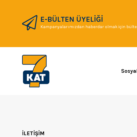
E-BÜLTEN ÜYELİĞİ
Kampanyalarımızdan haberdar olmak için bülten
Sosya
İLETİŞİM