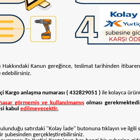
ı Hakkındaki Kanun gereğince, teslimat tarihinden itibare
debilirsiniz.
çi
Kargo anlaşma numarası ( 432829051 )
ile kolayca ürün
hasar görmemiş ve kullanılmamış
olması gerekmektedi
si kabul
edilmeyecektir.
unduğu satırdaki "Kolay İade" butonuna tıklayın ve ilgili si
r şubesinden gerçekleştirebilirsiniz.