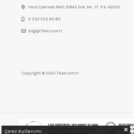
Fevzi Çakmak Mah. 10643 Sok. No : 17 P.K. 42050
0 332 233 80 80
bilgi@7kat.com.tr
Copyright © 2022 7kat.com.tr
Çerez Kullanımı