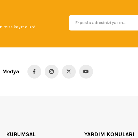
imize kayıt olun!
l Medya
KURUMSAL
YARDIM KONULARI