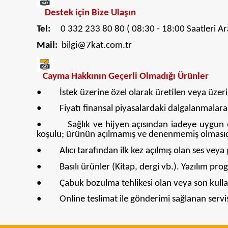
Destek için Bize Ulaşın
Tel:
0 332 233 80 80 ( 08:30 - 18:00 Saatleri Ara
Mail:
bilgi@7kat.com.tr
Cayma Hakkının Geçerli Olmadığı Ürünler
• İstek üzerine özel olarak üretilen veya üzerinde
• Fiyatı finansal piyasalardaki dalgalanmalara bağ
• Sağlık ve hijyen açısından iadeye uygun olm
koşulu; ürünün açılmamış ve denenmemiş olmasıd
• Alıcı tarafından ilk kez açılmış olan ses veya 
• Basılı ürünler (Kitap, dergi vb.). Yazılım prog
• Çabuk bozulma tehlikesi olan veya son kullanm
• Online teslimat ile gönderimi sağlanan servis 