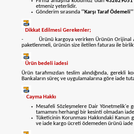
Firma anlaşma kodumuz olan
432829051
etmeniz yeterlidir.
Gönderim sırasında
‘’Karşı Taraf Ödemeli’’
Dikkat Edilmesi Gerekenler;
- Ürünü kargoya verirken Ürünün Orijinal Ambal
paketlenmeli, ürünün size iletilen faturası ile bir
Ürün bedeli iadesi
Ürün tarafımızdan teslim alındığında, gerekli ko
Bankaların süreç ve uygulamalarına göre iade tutar
Cayma Hakkı
Mesafeli Sözleşmelere Dair Yönetmelik'e g
tamamını herhangi bir kesinti olmadan iades
Tüketicinin Korunması Hakkındaki Kanun ge
ve iade kargo ücreti ödemeden ürünü iade e