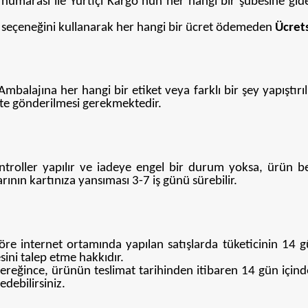
numarası ile Yurtiçi Kargo’nun her hangi bir şubesine gider
seçeneğini kullanarak her hangi bir ücret ödemeden
Ücret
ajına her hangi bir etiket veya farklı bir şey yapıştırı
likte gönderilmesi gerekmektedir.
ntroller yapılır ve iadeye engel bir durum yoksa, ürün be
ının kartınıza yansıması 3-7 iş günü sürebilir.
öre internet ortamında yapılan satışlarda tüketicinin 14
ini talep etme hakkıdır.
reğince, ürünün teslimat tarihinden itibaren 14 gün için
debilirsiniz.