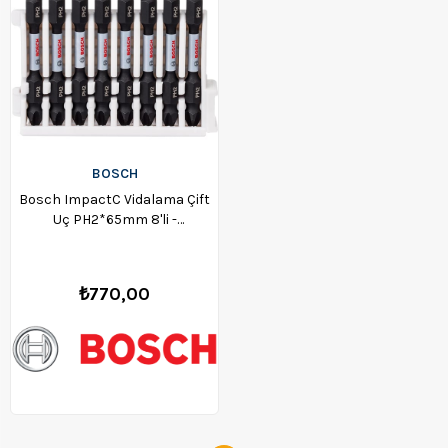
BOSCH
Bosch ImpactC Vidalama Çift
Uç PH2*65mm 8'li -
2608522337
₺770,00