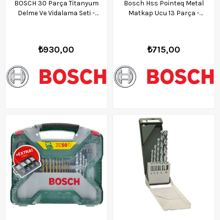
BOSCH 30 Parça Titanyum
Bosch Hss Pointeq Metal
Delme Ve Vidalama Seti -
Matkap Ucu 13 Parça -
2607019324
2608577349
₺930,00
₺715,00