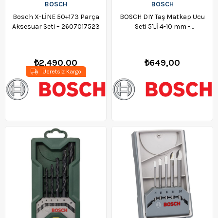
BOSCH
BOSCH
Bosch X-LİNE 50+173 Parça
BOSCH DIY Taş Matkap Ucu
Aksesuar Seti – 2607017523
Seti 5'Lİ 4-10 mm -
2609255460
₺2.490,00
₺649,00
Ücretsiz Kargo