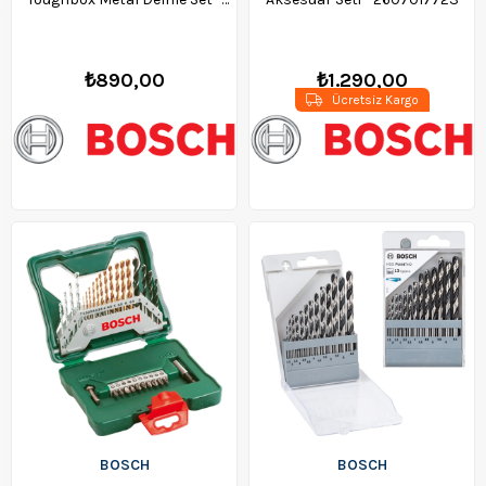
2608577350
₺890,00
₺1.290,00
Ücretsiz Kargo
BOSCH
BOSCH