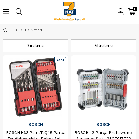
0
Uç Setleri
Sıralama
Filtreleme
Yeni
Ürün
BOSCH
BOSCH
BOSCH HSS PointTeQ 18 Parça
BOSCH 43 Parça Profesyonel
Toughbox Metal Delme Set -
Aksesuar Seti - 2607017723