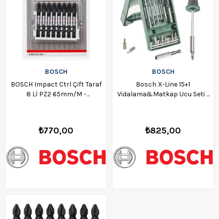
BOSCH
BOSCH
BOSCH Impact Ctrl Çift Taraf
Bosch X-Line 15+1
8 Lİ PZ2 65mm/M -
Vidalama&Matkap Ucu Seti -
2608522338
2607017654
₺770,00
₺825,00