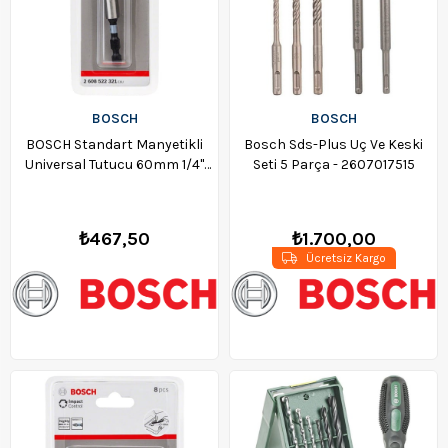
BOSCH
BOSCH
BOSCH Standart Manyetikli
Bosch Sds-Plus Uç Ve Keski
Universal Tutucu 60mm 1/4''
Seti 5 Parça - 2607017515
Altıgen - 2608522321
₺467,50
₺1.700,00
Ücretsiz Kargo