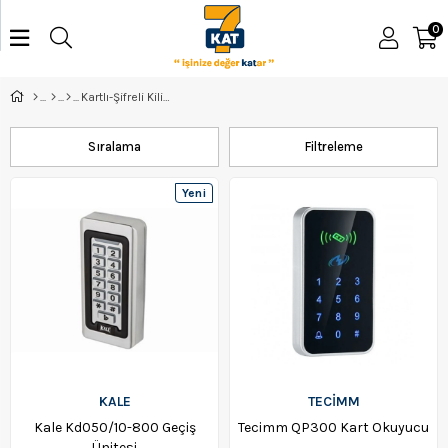
0
Kartlı-Şifreli Kilitler
Sıralama
Filtreleme
Yeni
Ürün
KALE
TECİMM
Kale Kd050/10-800 Geçiş
Tecimm QP300 Kart Okuyucu
Ünitesi