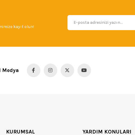
imize kayıt olun!
l Medya
KURUMSAL
YARDIM KONULARI