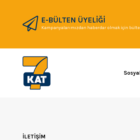
E-BÜLTEN ÜYELİĞİ
Kampanyalarımızdan haberdar olmak için bülten
Sosya
İLETİŞİM