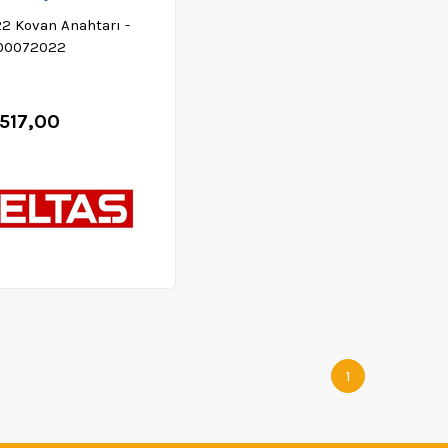
22 Kovan Anahtarı -
00072022
517,00
1