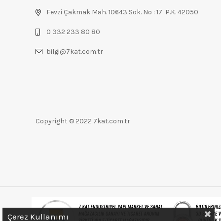
Fevzi Çakmak Mah. 10643 Sok. No : 17 P.K. 42050
0 332 233 80 80
bilgi@7kat.com.tr
Copyright © 2022 7kat.com.tr
Çerez Kullanımı