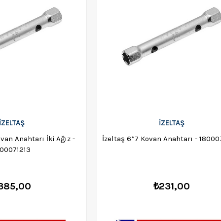
İZELTAŞ
İZELTAŞ
ovan Anahtarı İki Ağız -
İzeltaş 6*7 Kovan Anah
800071213
385,00
₺231,00