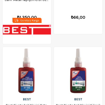
U2
₺1.350,00
₺66,00
Ücretsiz Kargo
BEST
BEST