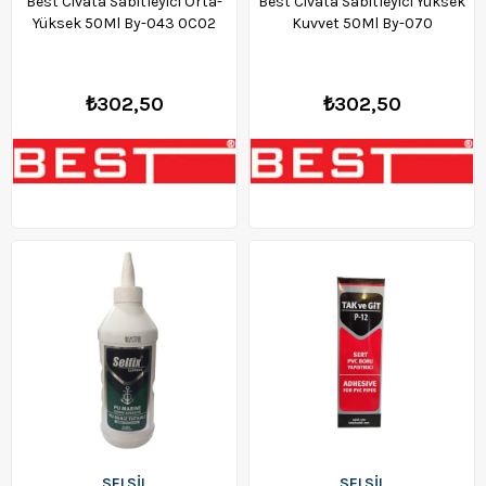
Best Civata Sabitleyici Orta-
Best Civata Sabitleyici Yüksek
Yüksek 50Ml By-043 0C02
Kuvvet 50Ml By-070
₺302,50
₺302,50
SELSİL
SELSİL