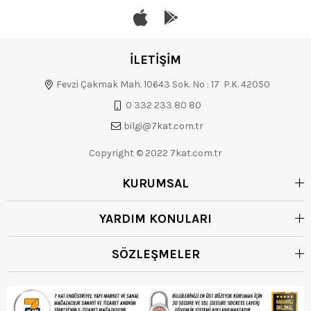
İLETİŞİM
Fevzi Çakmak Mah. 10643 Sok. No : 17 P.K. 42050
0 332 233 80 80
bilgi@7kat.com.tr
Copyright © 2022 7kat.com.tr
KURUMSAL
YARDIM KONULARI
SÖZLEŞMELER