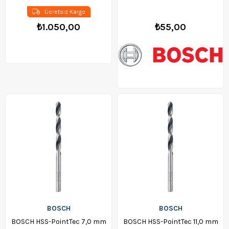
MGM338G190
Ücretsiz Kargo
₺1.050,00
₺55,00
BOSCH
BOSCH
BOSCH HSS-PointTec 7,0 mm
BOSCH HSS-PointTec 11,0 mm