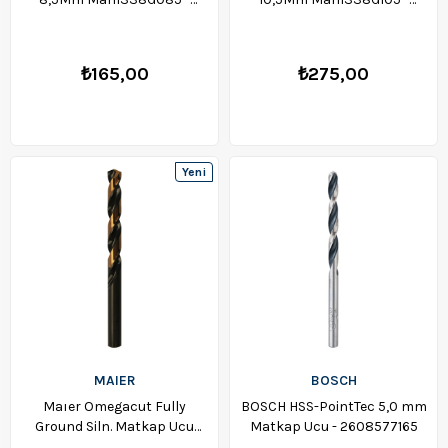
MGM338G085 - 1714
MGM338G105 - 1718
₺165,00
₺275,00
Yeni
Ürün
MAIER
BOSCH
Maıer Omegacut Fully
BOSCH HSS-PointTec 5,0 mm
Ground Siln. Matkap Ucu
Matkap Ucu - 2608577165
19Mm Mam338G190 -