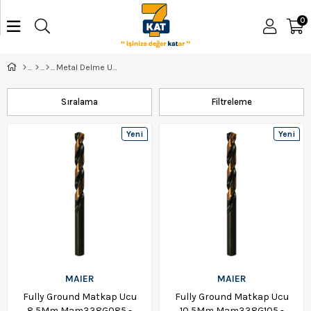
0
Metal Delme Uçları
Sıralama
Filtreleme
Yeni
Yeni
Ürün
Ürün
MAIER
MAIER
Fully Ground Matkap Ucu
Fully Ground Matkap Ucu
8,5Mm Mam338G085 -
10,5Mm Mam338G105 -