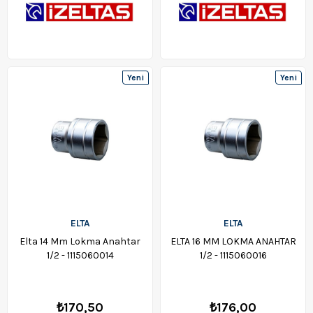
Yeni
Yeni
Ürün
Ürün
ELTA
ELTA
Elta 14 Mm Lokma Anahtar
ELTA 16 MM LOKMA ANAHTAR
1/2 - 1115060014
1/2 - 1115060016
₺170,50
₺176,00