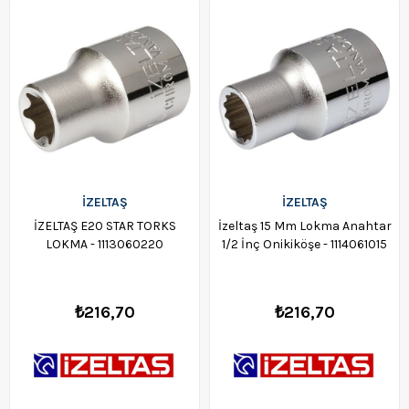
İZELTAŞ
İZELTAŞ
İZELTAŞ E20 STAR TORKS
İzeltaş 15 Mm Lokma Anahtar
LOKMA - 1113060220
1/2 İnç Onikiköşe - 1114061015
₺216,70
₺216,70