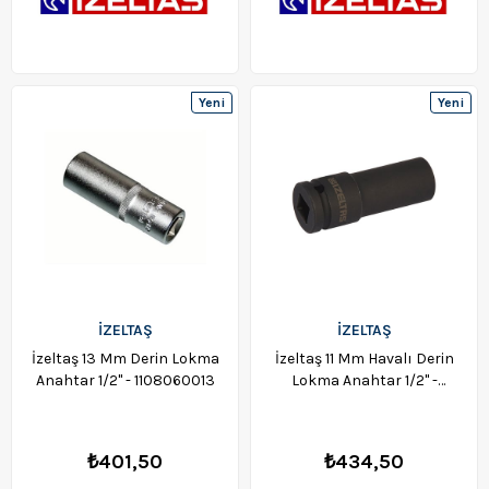
Yeni
Yeni
Ürün
Ürün
İZELTAŞ
İZELTAŞ
İzeltaş 13 Mm Derin Lokma
İzeltaş 11 Mm Havalı Derin
Anahtar 1/2" - 1108060013
Lokma Anahtar 1/2" -
1108067011
₺401,50
₺434,50