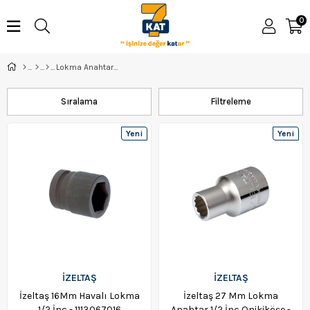
0
Lokma Anahtarlar
Sıralama
Filtreleme
Yeni
Yeni
Ürün
Ürün
İZELTAŞ
İZELTAŞ
İzeltaş 16Mm Havalı Lokma
İzeltaş 27 Mm Lokma
1/2 İnç - 1113067016
Anahtar 1/2 İnç Onikiköşe -