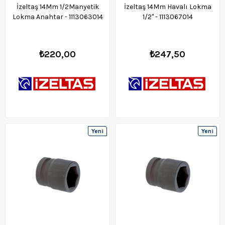
İzeltaş 14Mm 1/2Manyetik
İzeltaş 14Mm Havalı Lokma
Lokma Anahtar - 1113063014
1/2" - 1113067014
₺220,00
₺247,50
Yeni
Yeni
Ürün
Ürün