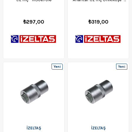
1114061027
₺297,00
₺319,00
Yeni
Yeni
Ürün
Ürün
İZELTAŞ
İZELTAŞ