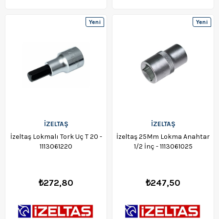
Yeni
Yeni
Ürün
Ürün
İZELTAŞ
İZELTAŞ
İzeltaş Lokmalı Tork Uç T 20 -
İzeltaş 25Mm Lokma Anahtar
1113061220
1/2 İnç - 1113061025
₺272,80
₺247,50