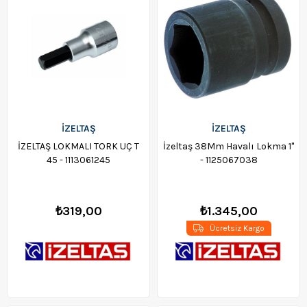
İZELTAŞ
İZELTAŞ
İZELTAŞ LOKMALI TORK UÇ T
İzeltaş 38Mm Havalı Lokma 1"
45 - 1113061245
- 1125067038
₺319,00
₺1.345,00
Ücretsiz Kargo