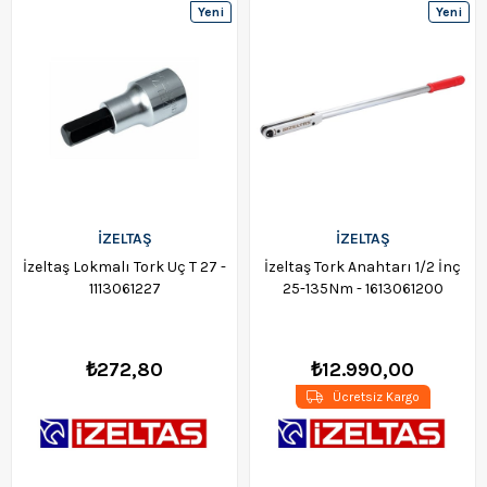
Yeni
Yeni
Ürün
Ürün
İZELTAŞ
İZELTAŞ
İzeltaş Lokmalı Tork Uç T 27 -
İzeltaş Tork Anahtarı 1/2 İnç
1113061227
25-135Nm - 1613061200
₺272,80
₺12.990,00
Ücretsiz Kargo