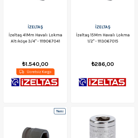
İZELTAŞ
İZELTAŞ
İzeltaş 41Mm Havalı Lokma
İzeltaş 15Mm Havalı Lokma
Altıköşe 3/4" - 1119067041
1/2" - 1113067015
₺1.540,00
₺286,00
Ücretsiz Kargo
Yeni
Ürün