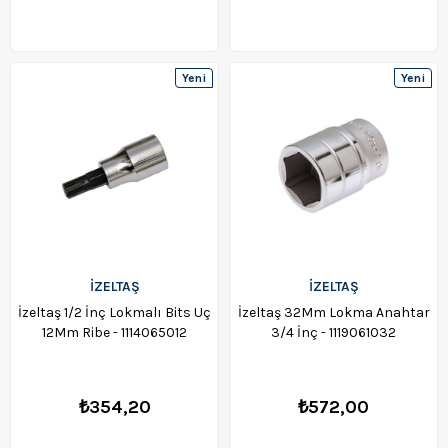
Yeni
Yeni
Ürün
Ürün
İZELTAŞ
İZELTAŞ
İzeltaş 1/2 İnç Lokmalı Bits Uç
İzeltaş 32Mm Lokma Anahtar
12Mm Ribe - 1114065012
3/4 İnç - 1119061032
₺354,20
₺572,00