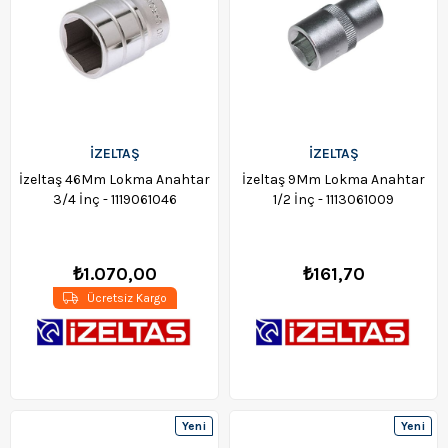
İZELTAŞ
İZELTAŞ
İzeltaş 46Mm Lokma Anahtar
İzeltaş 9Mm Lokma Anahtar
3/4 İnç - 1119061046
1/2 İnç - 1113061009
₺1.070,00
₺161,70
Ücretsiz Kargo
Yeni
Yeni
Ürün
Ürün