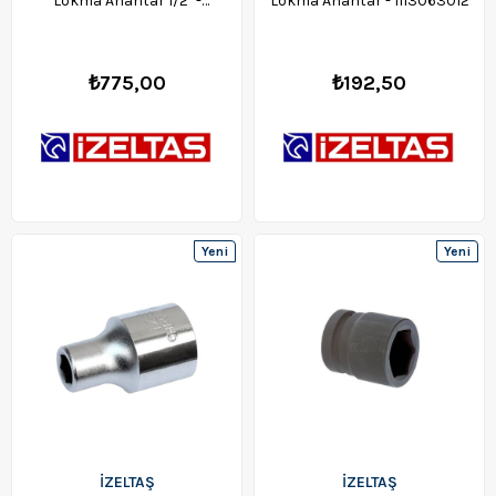
Lokma Anahtar 1/2" -
Lokma Anahtar - 1113063012
1108067030
₺775,00
₺192,50
Yeni
Yeni
Ürün
Ürün
İZELTAŞ
İZELTAŞ