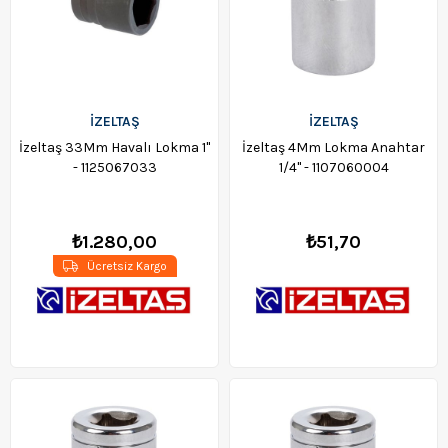
İZELTAŞ
İZELTAŞ
İzeltaş 33Mm Havalı Lokma 1"
İzeltaş 4Mm Lokma Anahtar
- 1125067033
1/4" - 1107060004
₺1.280,00
₺51,70
Ücretsiz Kargo