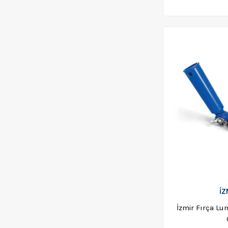
İZ
İzmir Fırça Lu