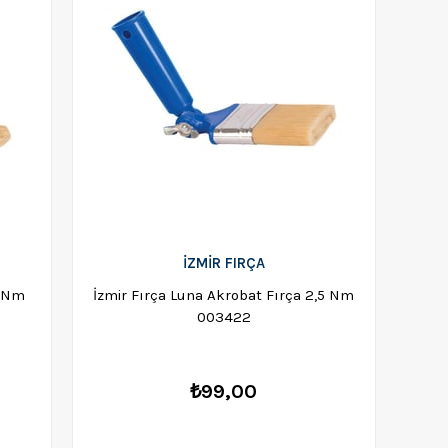
İZMİR FIRÇA
2 Nm
İzmir Fırça Luna Akrobat Fırça 2,5 Nm
003422
₺99,00