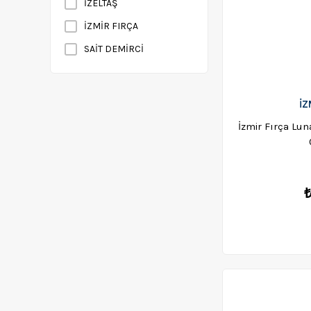
İZELTAŞ
İZMİR FIRÇA
SAİT DEMİRCİ
İZ
İzmir Fırça Lu