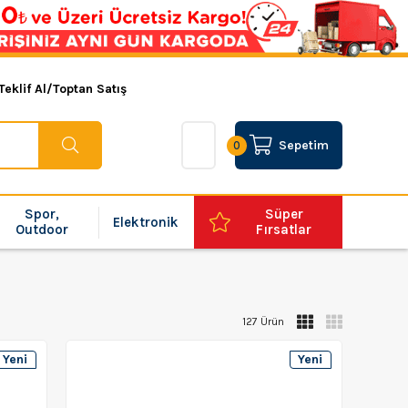
Teklif Al/Toptan Satış
Sepetim
0
Spor,
Süper
Elektronik
Outdoor
Fırsatlar
127 Ürün
Yeni
Yeni
Ürün
Ürün