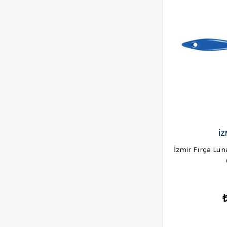
İZ
İzmir Fırça Lu