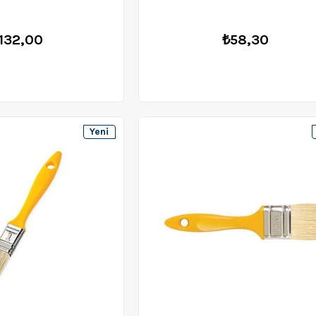
132,00
₺58,30
Yeni
Ürün