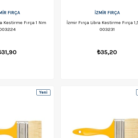
MİR FIRÇA
İZMİR FIRÇA
bra Kestirme Fırça 1 Nm
İzmir Fırça Libra Kestirme Fırça 1
003224
003231
₺31,90
₺35,20
Yeni
Ürün