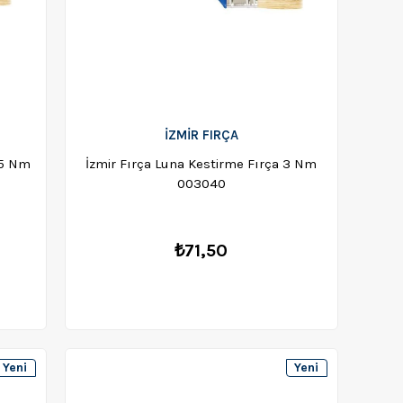
İZMİR FIRÇA
,5 Nm
İzmir Fırça Luna Kestirme Fırça 3 Nm
003040
₺71,50
Yeni
Yeni
Ürün
Ürün