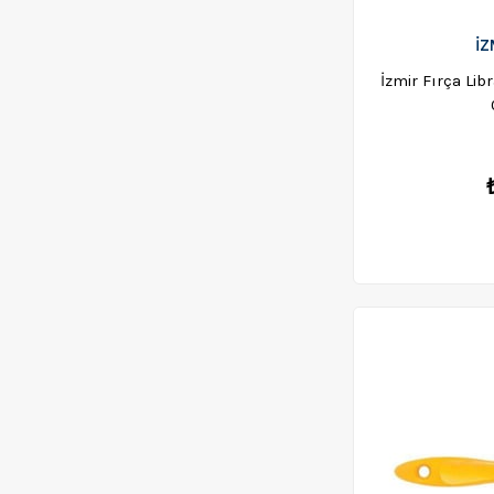
İZ
İzmir Fırça Li