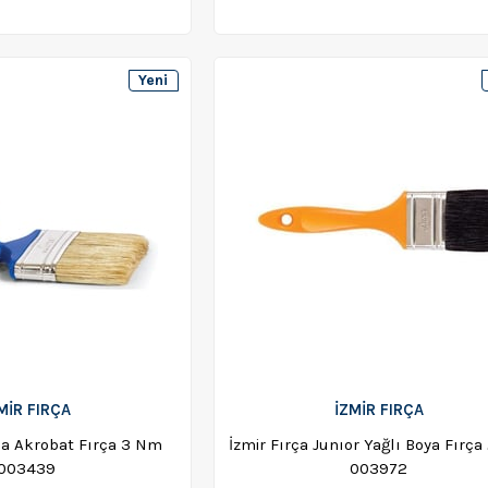
Yeni
Ürün
MİR FIRÇA
İZMİR FIRÇA
na Akrobat Fırça 3 Nm
İzmir Fırça Junıor Yağlı Boya Fırç
003439
003972