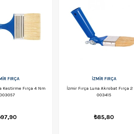
MİR FIRÇA
İZMİR FIRÇA
na Kestirme Fırça 4 Nm
İzmir Fırça Luna Akrobat Fırça 
003057
003415
₺97,90
₺85,80