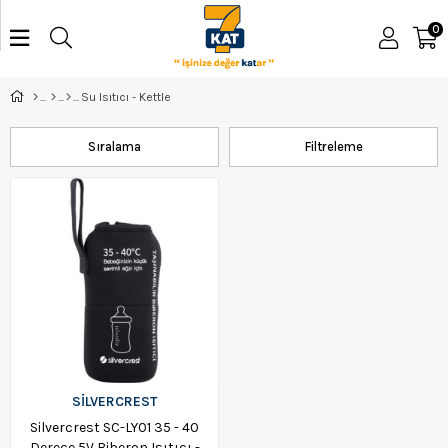
0
Su Isıtıcı - Kettle
Sıralama
Filtreleme
SİLVERCREST
Silvercrest SC-LY01 35 - 40
Derece 5V Biberon Isıtıcı -