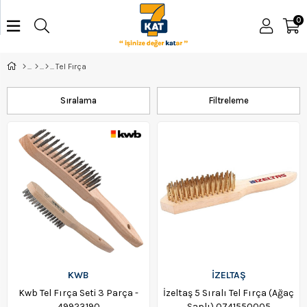
0
Tel Fırça
Sıralama
Filtreleme
KWB
İZELTAŞ
Kwb Tel Fırça Seti 3 Parça -
İzeltaş 5 Sıralı Tel Fırça (Ağaç
49923190
Saplı) 0741550005