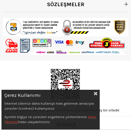
SÖZLEŞMELER
Çerez Kullanımı
İnternet sitemizi daha kullanışlı hale getirmek amacıyla
çerezler (cookies) kullanıyoruz.
Elektronik Ticaret Bilgi Sistemin'de kaydı doğrulanmış bir sitedir.
Ayrıntılı bilgiye ve çerezleri engelleme yöntemlerine
Çerez
Yönetimi
'ndan ulaşabilirsiniz