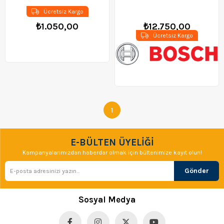
Ücretsiz Kargo
₺1.050,00
₺12.750,00
Ücretsiz Kargo
1
E-BÜLTEN ÜYELİĞİ
Kampanyalarımızdan haberdar olmak için bültenimize kayıt olun!
Gönder
Sosyal Medya