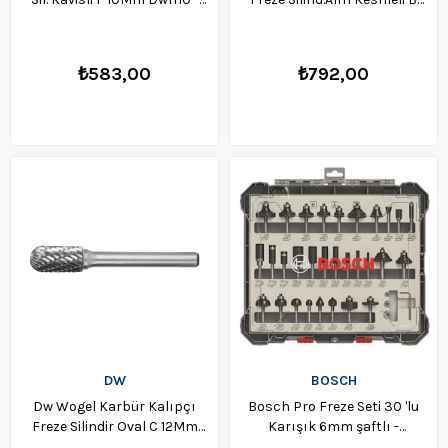
WGLF10
10Mm Dwfb10 - WGLB10
₺583,00
₺792,00
DW
BOSCH
Dw Wogel Karbür Kalıpçı
Bosch Pro Freze Seti 30 'lu
Freze Silindir Oval C 12Mm
Karışık 6mm şaftlı -
Dwfc12 - WGLC12
2607017474