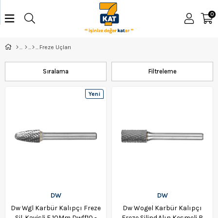
0
Freze Uçları
Sıralama
Filtreleme
Yeni
Ürün
DW
DW
Dw Wgl Karbür Kalıpçı Freze
Dw Wogel Karbür Kalıpçı
Sil. Kavisli F 10Mm Dwff10 -
Freze Silind.Alın Kesmeli B