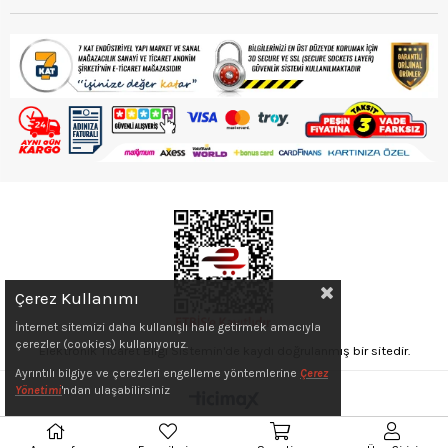
Çerez Kullanımı
İnternet sitemizi daha kullanışlı hale getirmek amacıyla
çerezler (cookies) kullanıyoruz.
Elektronik Ticaret Bilgi Sistemin'de kaydı doğrulanmış bir sitedir.
Ayrıntılı bilgiye ve çerezleri engelleme yöntemlerine
Çerez
Yönetimi
'ndan ulaşabilirsiniz