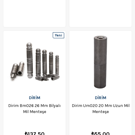
Yeni
Ürün
DİRİM
DİRİM
Dirim Bm026 26 Mm Bilyalı
Dirim Um020 20 Mm Uzun Mil
Mil Menteşe
Menteşe
₺137,50
₺55,00