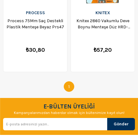
PROCESS
KNITEX
Process 75Mm Saç Destekli
Knitex 2860 Vakumlu Deve
Plastik Menteşe Beyaz Prs47
Boynu Menteşe Düz HRD-
009732
₺30,80
₺57,20
1
E-BÜLTEN ÜYELİĞİ
Kampanyalarımızdan haberdar olmak için bültenimize kayıt olun!
Gönder