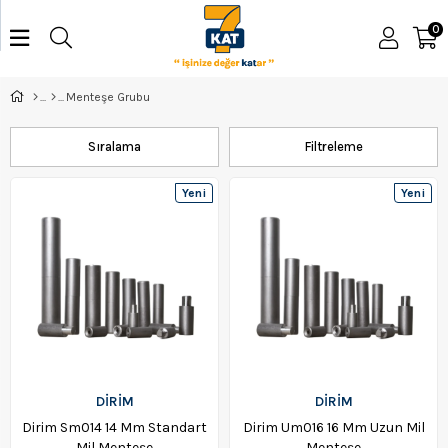
0
Menteşe Grubu
Sıralama
Filtreleme
Yeni
Yeni
Ürün
Ürün
DİRİM
DİRİM
Dirim Sm014 14 Mm Standart
Dirim Um016 16 Mm Uzun Mil
Mil Menteşe
Menteşe