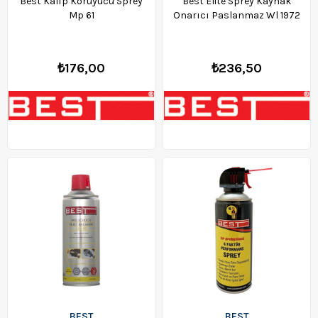
Best Kalıp Koruyucu Sprey
Best Elite Sprey Kaynak
Mp 61
Onarıcı Paslanmaz Wl 1972
₺176,00
₺236,50
BEST
BEST