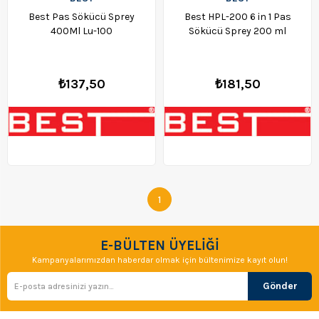
Best Pas Sökücü Sprey
Best HPL-200 6 in 1 Pas
400Ml Lu-100
Sökücü Sprey 200 ml
₺137,50
₺181,50
1
E-BÜLTEN ÜYELİĞİ
Kampanyalarımızdan haberdar olmak için bültenimize kayıt olun!
Gönder