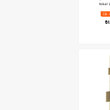
Nikel
Ü
₺1