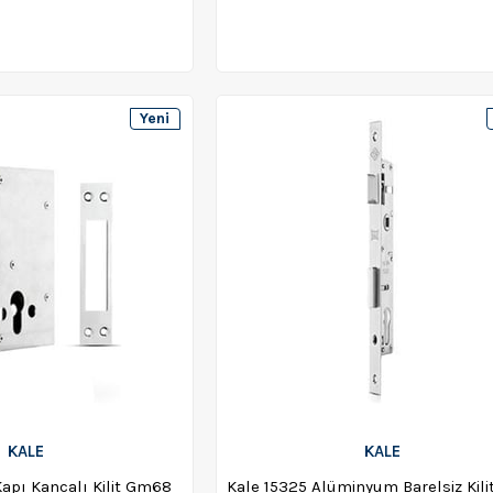
Yeni
Ürün
KALE
KALE
Kapı Kancalı Kilit Gm68
Kale 15325 Alüminyum Barelsiz Kili