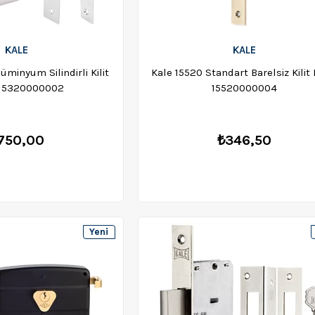
KALE
KALE
üminyum Silindirli Kilit
Kale 15520 Standart Barelsiz Kilit 
 15320000002
15520000004
750,00
₺346,50
Yeni
Ürün