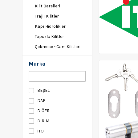
Kilit Barelleri
Trajlı Kilitler
Kapı Hidrolikleri
Topuzlu Kilitler
Çekmece - Cam Kilitleri
Kartlı-Şifreli Kilitler
Marka
Kapı Kolları
Anahtar Dolapları
Aksesuarlar
BEŞEL
Kapı Zilleri
DAF
Bosch Yeşil Manuel El
DİĞER
Aletleri
DİRİM
El Aletleri
İTO
Uç Grubu