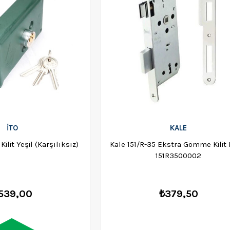
İTO
KALE
 Kilit Yeşil (Karşılıksız)
Kale 151/R-35 Ekstra Gömme Kilit 
151R3500002
539,00
₺379,50