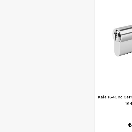
Kale 164Gnc Ce
16
₺