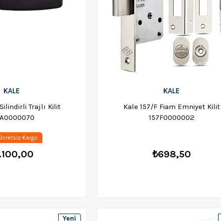
KALE
KALE
ilindirli Trajlı Kilit
Kale 157/F Fiam Emniyet Kilit
7A0000070
157F0000002
cretsiz Kargo
.100,00
₺698,50
Yeni