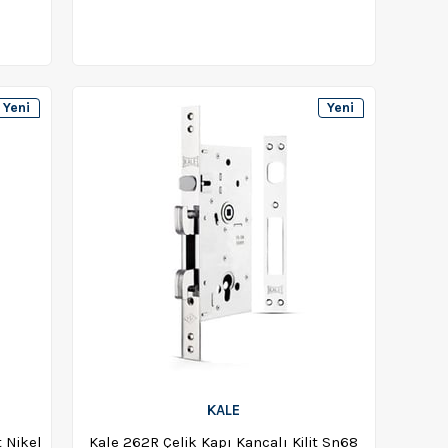
Yeni
Yeni
Ürün
Ürün
KALE
t Nikel
Kale 262R Çelik Kapı Kancalı Kilit Sn68