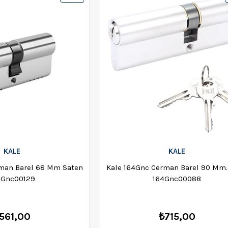
Ürün
KALE
KALE
rman Barel 68 Mm Saten
Kale 164Gnc Cerman Barel 90 Mm
4Gnc00129
164Gnc00088
561,00
₺715,00