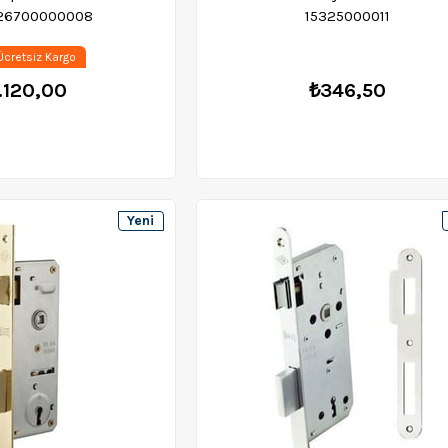
 26700000008
15325000011
cretsiz Kargo
.120,00
₺346,50
Yeni
Ürün