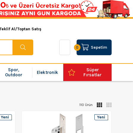
Teklif Al/Toptan Satış
Sepetim
0
Spor,
Süper
Elektronik
Outdoor
Fırsatlar
110 Ürün
Yeni
Yeni
Ürün
Ürün