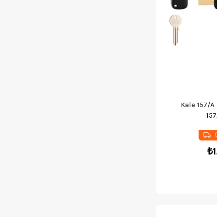
Menteşe Grubu
Gelberi
Piton Grubu
Raf Malzemeleri
Tekerlek
Sürgüler
Kale 157/A S
15
Ü
₺1