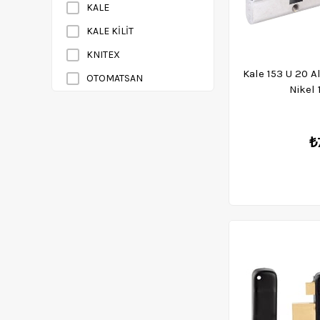
KALE
Anahtarlar
KALE KİLİT
Metreler
KNITEX
Aksesuar Setleri
Kale 153 U 20 Al
OTOMATSAN
Kumpas Ölçü Aletleri
Nikel
SGS
Takım Çantası ve
Dolapları
TECİMM
₺
Avadanlık
UGR
Kürek - Kazma
Bisiklet Aksesuarları
Naylon-Branda-Ambalaj
Diğer Hırdavat Malzemeleri
Takozlar
Aşındırıcı ve Zımpara
Fırçalar