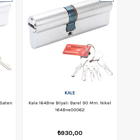
Ürün
Ürün
KALE
.Saten
Kale 164Bne Bilyalı Barel 90 Mm. Nikel
164Bne00062
₺930,00