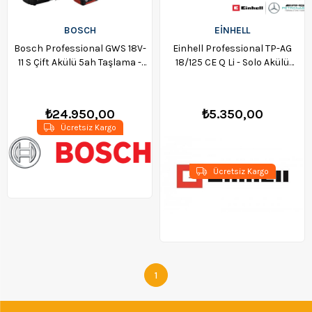
BOSCH
EİNHELL
Bosch Professional GWS 18V-
Einhell Professional TP-AG
11 S Çift Akülü 5ah Taşlama -
18/125 CE Q Li - Solo Akülü
06019N4002
Devir Ayarlı Taşlama - 4431155
₺24.950,00
₺5.350,00
Ücretsiz Kargo
Ücretsiz Kargo
1