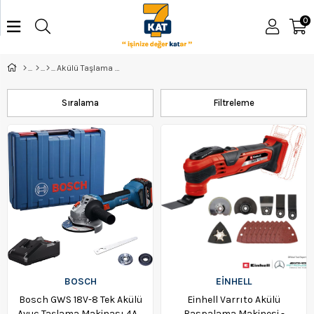
0
Akülü Taşlama Makinesi
Sıralama
Filtreleme
BOSCH
EİNHELL
Bosch GWS 18V-8 Tek Akülü
Einhell Varrıto Akülü
Avuç Taşlama Makinası 4Ah
Raspalama Makinesi -