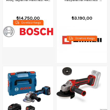
125m - 06019N9021
4465160
₺14.750,00
₺3.190,00
Ücretsiz Kargo
Ücretsiz Kargo