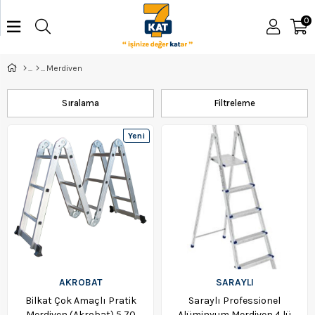
0
Merdiven
Sıralama
Filtreleme
Yeni
Ürün
AKROBAT
SARAYLI
Bilkat Çok Amaçlı Pratik
Saraylı Professionel
Merdiven (Akrobat) 5,70
Alüminyum Merdiven 4 lü