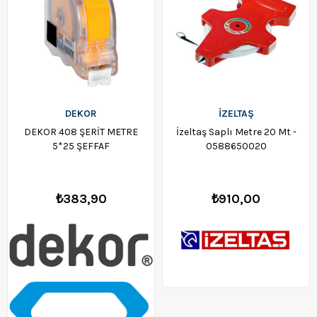
DEKOR
İZELTAŞ
DEKOR 408 ŞERİT METRE
İzeltaş Saplı Metre 20 Mt -
5*25 ŞEFFAF
0588650020
₺383,90
₺910,00