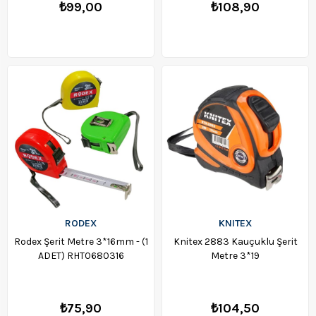
₺99,00
₺108,90
RODEX
KNITEX
Rodex Şerit Metre 3*16mm - (1
Knitex 2883 Kauçuklu Şerit
ADET) RHT0680316
Metre 3*19
₺75,90
₺104,50