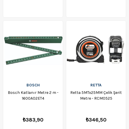
BOSCH
RETTA
Bosch Katlanır Metre 2 m -
Retta 5MTx25MM Çelik Şerit
1600A02ET4
Metre - RCM0525
₺383,90
₺346,50