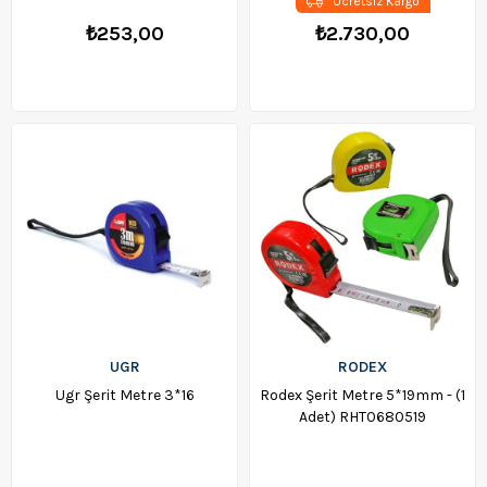
Ücretsiz Kargo
₺253,00
₺2.730,00
UGR
RODEX
Ugr Şerit Metre 3*16
Rodex Şerit Metre 5*19mm - (1
Adet) RHT0680519