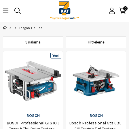
0
Tezgah Tipi Testere
Sıralama
Filtreleme
Yeni
Ürün
BOSCH
BOSCH
BOSCH Professional GTS 10 J
Bosch Professional Gts 635-
Tezgah Tipi Daire Testere -
216 Tezgah Tipi Testere -