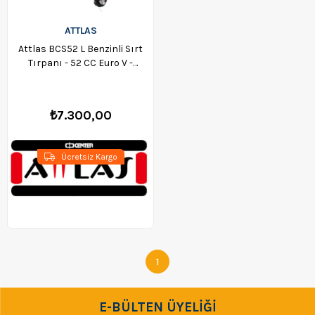
ATTLAS
Attlas BCS52 L Benzinli Sırt
Tırpanı - 52 CC Euro V -
A0804015
₺7.300,00
Ücretsiz Kargo
1
E-BÜLTEN ÜYELİĞİ