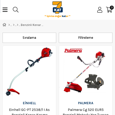
0
Benzinli Kenar Kesme
Sıralama
Filtreleme
EİNHELL
PALMERA
Einhell GC-PT 2538/1 I As
Palmera Cg 520 EUR5
Benzinli Kenar Kesme
Benzinli Motorlu Yan Tırpan