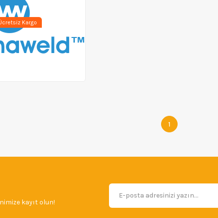
cretsiz Kargo
1
imize kayıt olun!