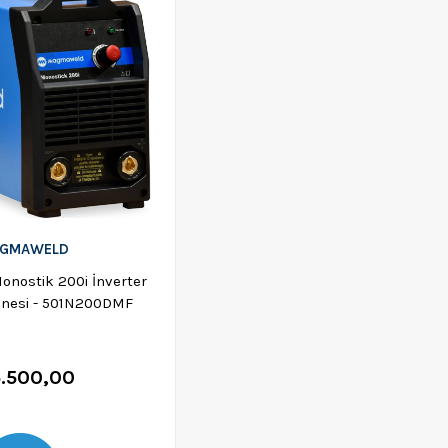
GMAWELD
nostik 200i İnverter
inesi - 501N200DMF
5.500,00