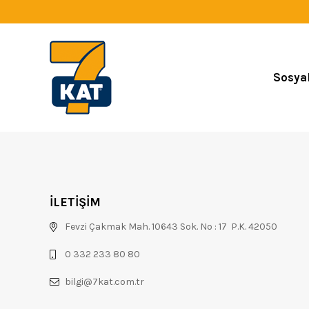
Sosya
İLETİŞİM
Fevzi Çakmak Mah. 10643 Sok. No : 17 P.K. 42050
0 332 233 80 80
bilgi@7kat.com.tr