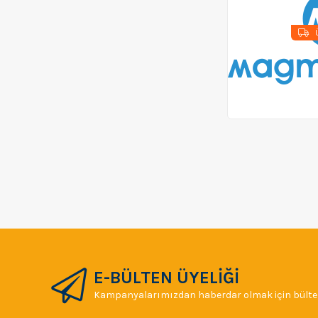
Ü
E-BÜLTEN ÜYELİĞİ
Kampanyalarımızdan haberdar olmak için bülten