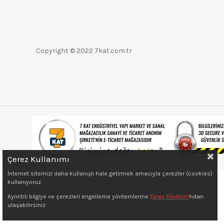
Copyright © 2022 7kat.com.tr
Çerez Kullanımı
İnternet sitemizi daha kullanışlı hale getirmek amacıyla çerezler (cookies)
kullanıyoruz.
Ayrıntılı bilgiye ve çerezleri engelleme yöntemlerine
Çerez Yönetimi
'ndan
ulaşabilirsiniz