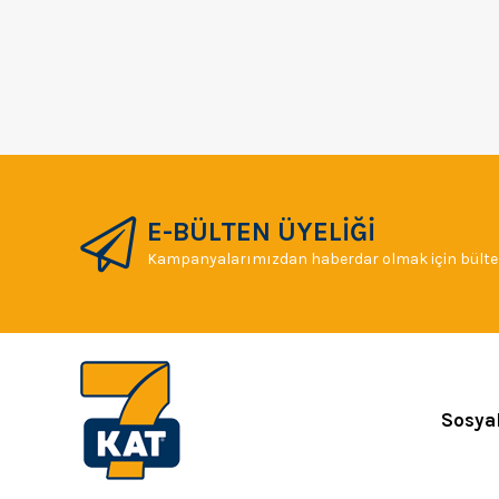
E-BÜLTEN ÜYELİĞİ
Kampanyalarımızdan haberdar olmak için bülten
Sosya