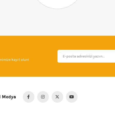
imize kayıt olun!
l Medya