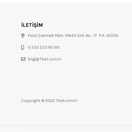
İLETİŞİM
Fevzi Çakmak Mah. 10643 Sok. No : 17 P.K. 42050
0 332 233 80 80
bilgi@7kat.com.tr
Copyright © 2022 7kat.com.tr