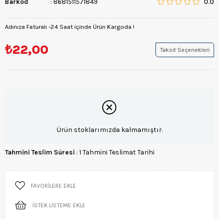
Barkod
:
8681511571849
0.0
Adınıza Faturalı -24 Saat içinde Ürün Kargoda !
₺22,00
Taksit Seçenekleri
Ürün stoklarımızda kalmamıştır.
Tahmini Teslim Süresi
:
1 Tahmini Teslimat Tarihi
FAVORILERE EKLE
İSTEK LISTEME EKLE