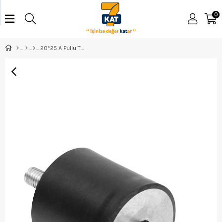
0
20*25 A Pullu Titreşim Takozu