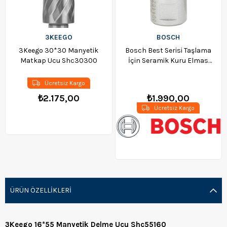
3KEEGO
BOSCH
3Keego 30*30 Manyetik
Bosch Best Serisi Taşlama
Matkap Ucu Shc30300
İçin Seramik Kuru Elmas
Delici 14*30mm -
3165140577656
Ücretsiz Kargo
₺2.175,00
₺1.990,00
Ücretsiz Kargo
ÜRÜN ÖZELLIKLERI
3Keego 16*55 Manyetik Delme Ucu Shc55160