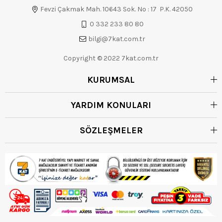
Fevzi Çakmak Mah. 10643 Sok. No : 17 P.K. 42050
0 332 233 80 80
bilgi@7kat.com.tr
Copyright © 2022 7kat.com.tr
KURUMSAL
YARDIM KONULARI
SÖZLEŞMELER