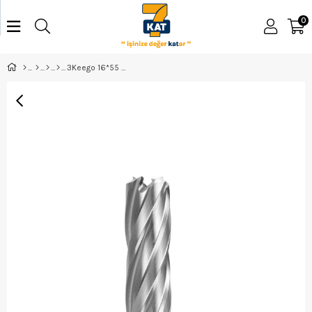
0
3Keego 16*55 Manyetik Matkap Ucu Shc55160