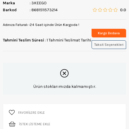
Marka
:
3KEEGO
Barkod
:
8681511573214
0.0
Adınıza Faturalı -24 Saat içinde Ürün Kargoda !
Kargo Bedava
Tahmini Teslim Süresi
:
1 Tahmini Teslimat Tarihi
Taksit Seçenekleri
Ürün stoklarımızda kalmamıştır.
FAVORILERE EKLE
İSTEK LISTEME EKLE