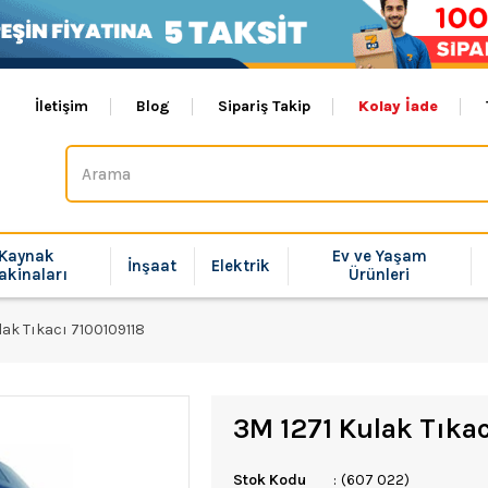
İletişim
Blog
Sipariş Takip
Kolay İade
Kaynak
Ev ve Yaşam
İnşaat
Elektrik
akinaları
Ürünleri
lak Tıkacı 7100109118
3M 1271 Kulak Tıka
Stok Kodu
(607 022)