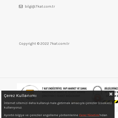
bilgi@7kat.com.tr
Copyright © 2022 7kat.com.tr
Çerez Kullanımı
İnternet sitemizi daha kullanışlı hale getirmek amacıyla çerezler (cookies)
kullanıyoruz.
Ayrıntılı bilgiye ve çerezleri engelleme yöntemlerine
Çerez Yönetimi
'ndan