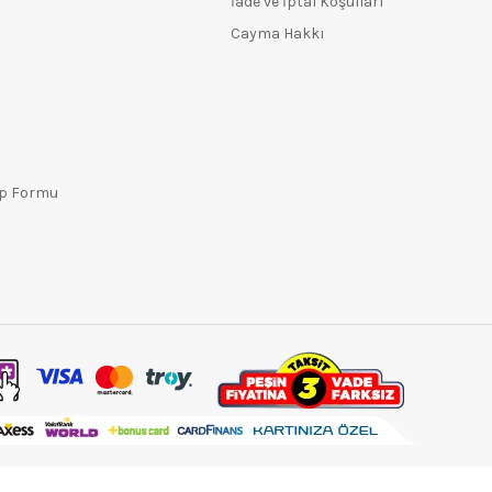
İade ve İptal Koşulları
Cayma Hakkı
ep Formu