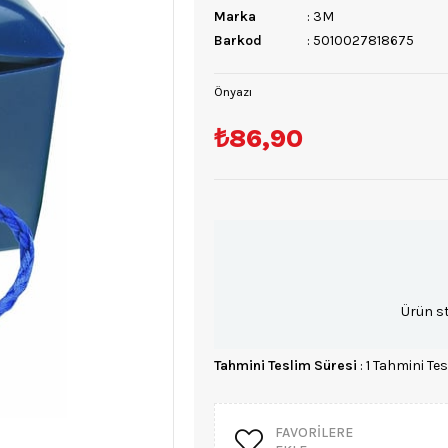
Marka
:
3M
Barkod
:
5010027818675
Önyazı
₺86,90
Ürün s
Tahmini Teslim Süresi
:
1 Tahmini Tes
FAVORILERE