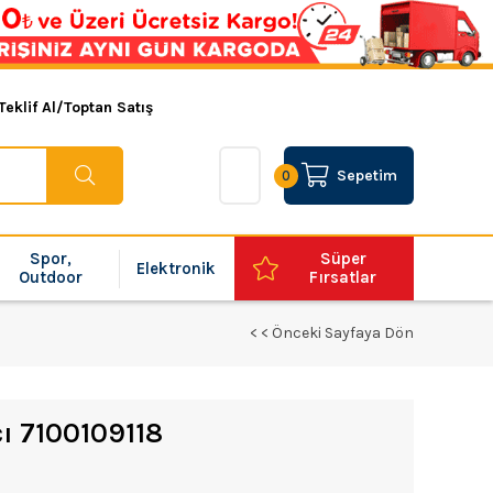
Teklif Al/Toptan Satış
Sepetim
0
Spor,
Süper
Elektronik
Outdoor
Fırsatlar
< < Önceki Sayfaya Dön
cı 7100109118