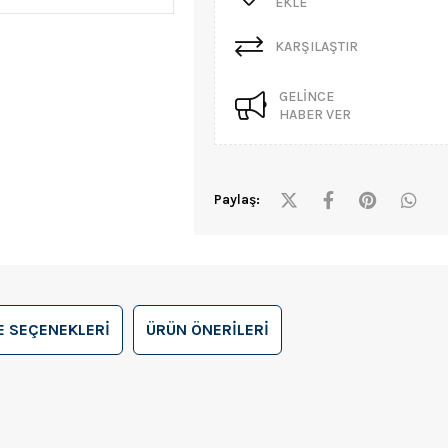
EKLE
KARŞILAŞTIR
GELINCE
HABER VER
Paylaş:
 SEÇENEKLERI
ÜRÜN ÖNERILERI