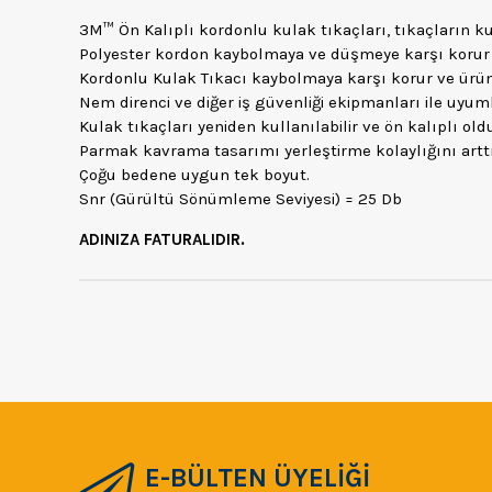
3M™ Ön Kalıplı kordonlu kulak tıkaçları, tıkaçların ku
Polyester kordon kaybolmaya ve düşmeye karşı korur ve
Kordonlu Kulak Tıkacı kaybolmaya karşı korur ve ürünün
Nem direnci ve diğer iş güvenliği ekipmanları ile uyum
Kulak tıkaçları yeniden kullanılabilir ve ön kalıplı o
Parmak kavrama tasarımı yerleştirme kolaylığını arttırı
Çoğu bedene uygun tek boyut.
Snr (Gürültü Sönümleme Seviyesi) = 25 Db
ADINIZA FATURALIDIR.
E-BÜLTEN ÜYELİĞİ