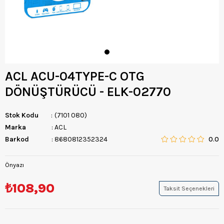
ACL ACU-04TYPE-C OTG
DÖNÜŞTÜRÜCÜ - ELK-02770
Stok Kodu
(7101 080)
Marka
:
ACL
Barkod
:
8680812352324
0.0
Önyazı
₺108,90
Taksit Seçenekleri