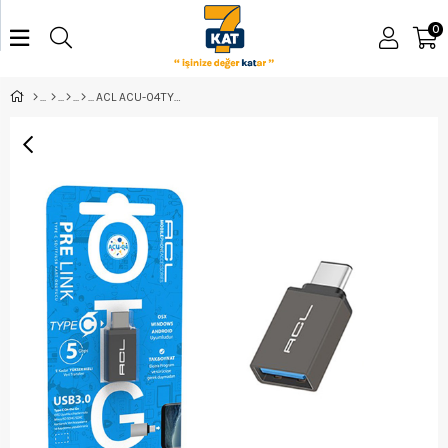
0
ACL ACU-04TYPE-C OTG DÖNÜŞTÜRÜCÜ - ELK-02770