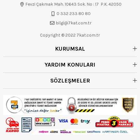
Fevzi Çakmak Mah. 10643 Sok. No : 17 P.K. 42050
0 332 233 80 80
bilgi@7kat.com.tr
Copyright © 2022 7kat.com.tr
KURUMSAL
YARDIM KONULARI
SÖZLEŞMELER