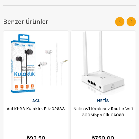
Benzer Ürünler
ACL
NETİS
Acl K1-33 Kulaklık Elk-02633
Netis W1 Kablosuz Router Wifi
300Mbps Elk-06068
₺93,50
₺750,00