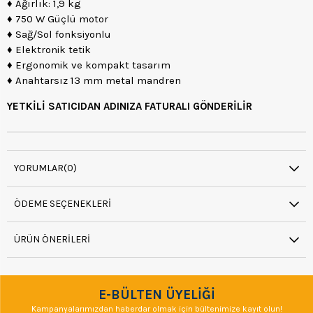
♦ Ağırlık: 1,9 kg
♦ 750 W Güçlü motor
♦ Sağ/Sol fonksiyonlu
♦ Elektronik tetik
♦ Ergonomik ve kompakt tasarım
♦ Anahtarsız 13 mm metal mandren
YETKİLİ SATICIDAN ADINIZA FATURALI GÖNDERİLİR
YORUMLAR
(0)
ÖDEME SEÇENEKLERI
ÜRÜN ÖNERILERI
E-BÜLTEN ÜYELİĞİ
Kampanyalarımızdan haberdar olmak için bültenimize kayıt olun!