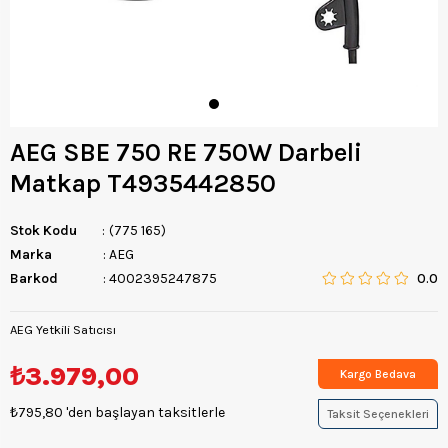
AEG SBE 750 RE 750W Darbeli
Matkap T4935442850
Stok Kodu
(775 165)
Marka
:
AEG
Barkod
:
4002395247875
0.0
AEG Yetkili Satıcısı
₺3.979,00
Kargo Bedava
₺795,80
'den başlayan taksitlerle
Taksit Seçenekleri