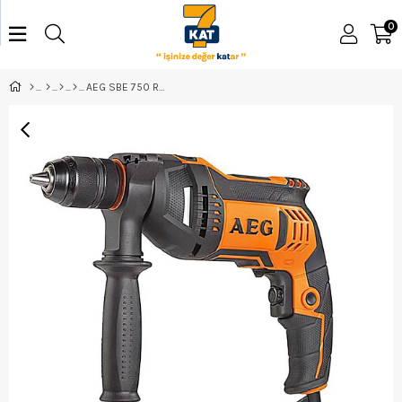
0
AEG SBE 750 RE 750W Darbeli Matkap T4935442850