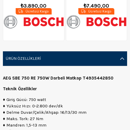
₺3.890,00
₺7.490,00
Ücretsiz Kargo
Ücretsiz Kargo
ÜRÜN ÖZELLIKLERI
AEG SBE 750 RE 750W Darbeli Matkap T4935442850
Teknik Özellikler
♦ Giriş Gücü: 750 watt
♦ Yüksüz Hızı: 0-2.800 dev/dk
♦ Delme Duvar/Çelik/Ahşap: 16/13/30 mm
♦ Maks. Tork: 27 Nm
♦ Mandren: 1,5–13 mm