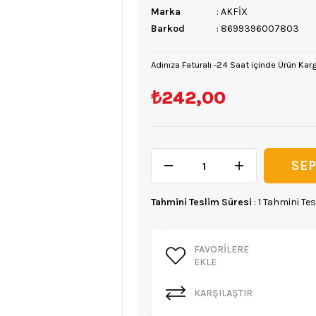
Marka
:
AKFİX
Barkod
:
8699396007803
Adınıza Faturalı -24 Saat içinde Ürün Kar
₺242,00
Tahmini Teslim Süresi
:
1 Tahmini Tes
FAVORILERE
EKLE
KARŞILAŞTIR