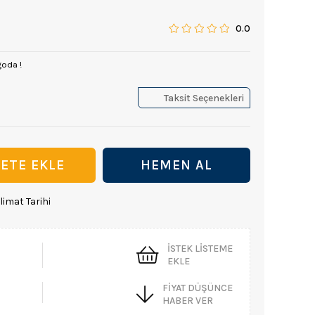
0.0
goda !
Taksit Seçenekleri
limat Tarihi
İSTEK LISTEME
EKLE
FIYAT DÜŞÜNCE
HABER VER