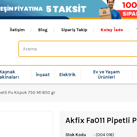
İletişim
Blog
Sipariş Takip
Kolay İade
Kaynak
Ev ve Yaşam
İnşaat
Elektrik
akinaları
Ürünleri
ipetli Pu Köpük 750 Ml 850 gr
Akfix Fa011 Pipetli
Stok Kodu
(004 016)