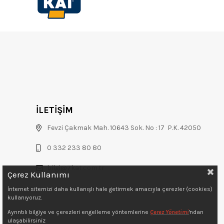
İLETİŞİM
Fevzi Çakmak Mah. 10643 Sok. No : 17 P.K. 42050
0 332 233 80 80
bilgi@7kat.com.tr
Çerez Kullanımı
İnternet sitemizi daha kullanışlı hale getirmek amacıyla çerezler (cookies)
kullanıyoruz.
Ayrıntılı bilgiye ve çerezleri engelleme yöntemlerine
Çerez Yönetimi
'ndan
ulaşabilirsiniz