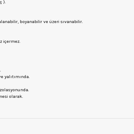
 ).
nabilir, boyanabilir ve üzeri sıvanabilir.
z içermez.
.
ve yalıtımında.
 izolasyonunda.
mesi olarak.