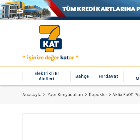
Elektrikli El
Bahçe
Hırdavat
Aletleri
M
Anasayfa
Yapı Kimyasalları
Köpükler
Akfix Fa011 P