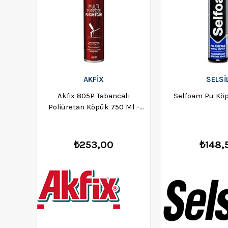
AKFİX
SELSİ
Akfix 805P Tabancalı
Selfoam Pu Kö
Poliüretan Köpük 750 Ml -
FA001
₺253,00
₺148,