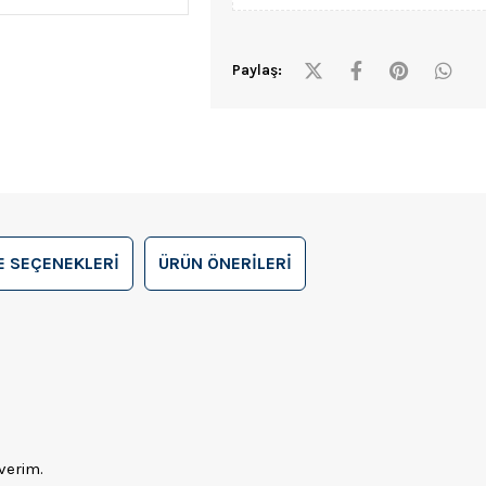
Paylaş:
 SEÇENEKLERI
ÜRÜN ÖNERILERI
verim.