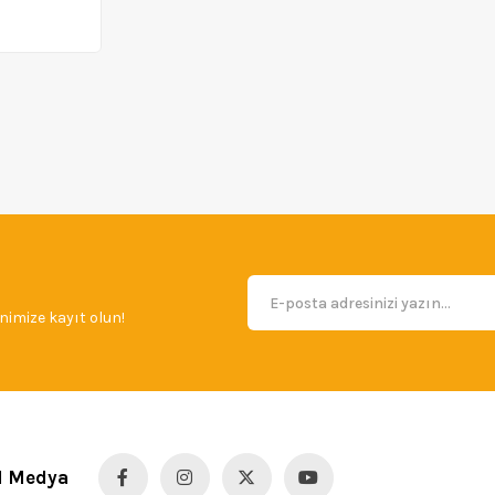
imize kayıt olun!
l Medya