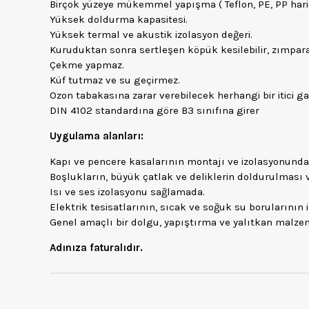
Birçok yüzeye mükemmel yapışma ( Teflon, PE, PP hariç
Yüksek doldurma kapasitesi.
Yüksek termal ve akustik izolasyon değeri.
Kuruduktan sonra sertleşen köpük kesilebilir, zımparala
Çekme yapmaz.
Küf tutmaz ve su geçirmez.
Ozon tabakasına zarar verebilecek herhangi bir itici ga
DIN 4102 standardına göre B3 sınıfına girer
Uygulama alanları:
Kapı ve pencere kasalarının montajı ve izolasyonunda
Boşlukların, büyük çatlak ve deliklerin doldurulması 
Isı ve ses izolasyonu sağlamada.
Elektrik tesisatlarının, sıcak ve soğuk su borularının
Genel amaçlı bir dolgu, yapıştırma ve yalıtkan malze
Adınıza faturalıdır.