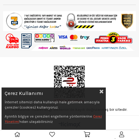
Çerez Kullanımı
İnternet sitemizi daha kullanışlı hale getirmek amacıyla
çerezler (cookies) kullanıyoruz.
Elektronik Ticaret Bilgi Sistemin'de kaydı doğrulanmış bir sitedir.
Ayrıntılı bilgiye ve çerezleri engelleme yöntemlerine
Çerez
Yönetimi
'ndan ulaşabilirsiniz