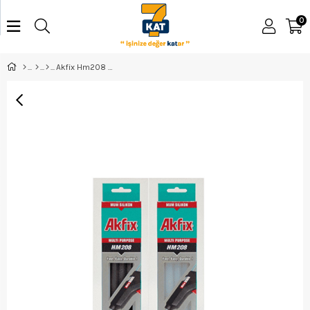
0
Akfix Hm208 Mum Silikon Kutulu 1Kg Kalın