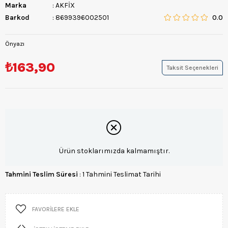
Marka
:
AKFİX
Barkod
:
8699396002501
0.0
Önyazı
₺163,90
Taksit Seçenekleri
Ürün stoklarımızda kalmamıştır.
Tahmini Teslim Süresi
:
1 Tahmini Teslimat Tarihi
FAVORILERE EKLE