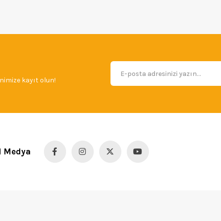
imize kayıt olun!
l Medya