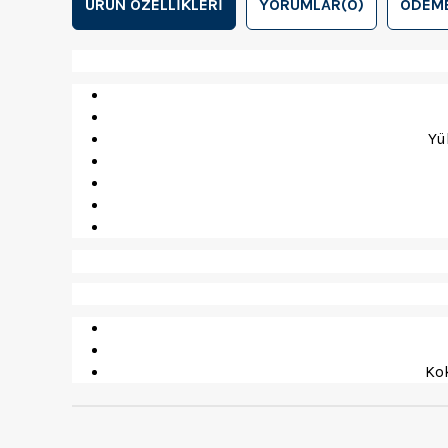
ÜRÜN ÖZELLIKLERI
YORUMLAR
(0)
ÖDEME
Yü
Kok