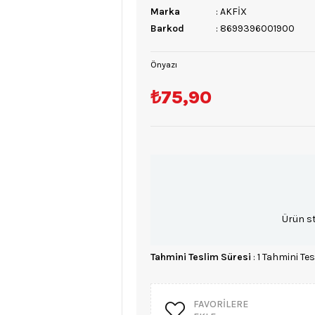
Marka
:
AKFİX
Barkod
:
8699396001900
Önyazı
₺75,90
Ürün s
Tahmini Teslim Süresi
:
1 Tahmini Tes
FAVORILERE