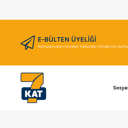
E-BÜLTEN ÜYELİĞİ
Kampanyalarımızdan haberdar olmak için bülten
Sosya