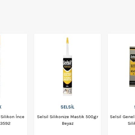
X
SELSİL
Silikon İnce
Selsil Silikonize Mastik 500gr
Selsil Genel
03592
Beyaz
Sil