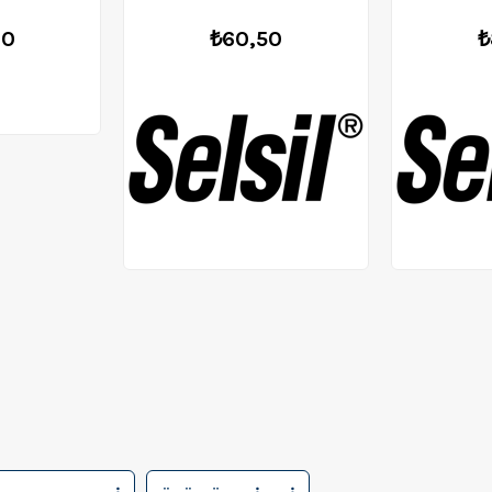
80
₺60,50
₺