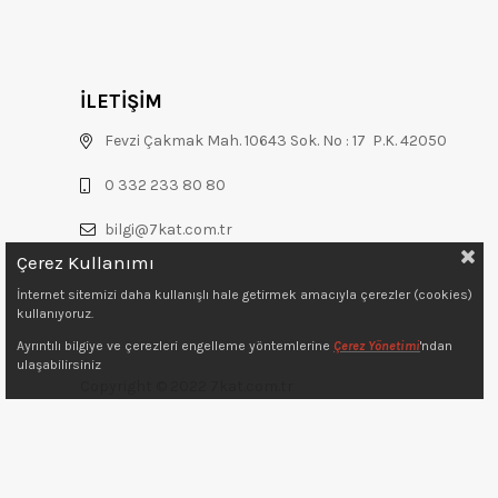
İLETİŞİM
Fevzi Çakmak Mah. 10643 Sok. No : 17 P.K. 42050
0 332 233 80 80
bilgi@7kat.com.tr
Çerez Kullanımı
İnternet sitemizi daha kullanışlı hale getirmek amacıyla çerezler (cookies)
kullanıyoruz.
Ayrıntılı bilgiye ve çerezleri engelleme yöntemlerine
Çerez Yönetimi
'ndan
ulaşabilirsiniz
Copyright © 2022 7kat.com.tr