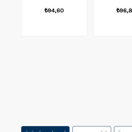
₺94,60
₺96,