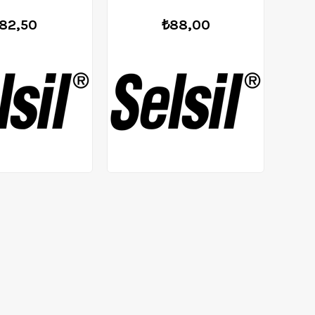
82,50
₺88,00