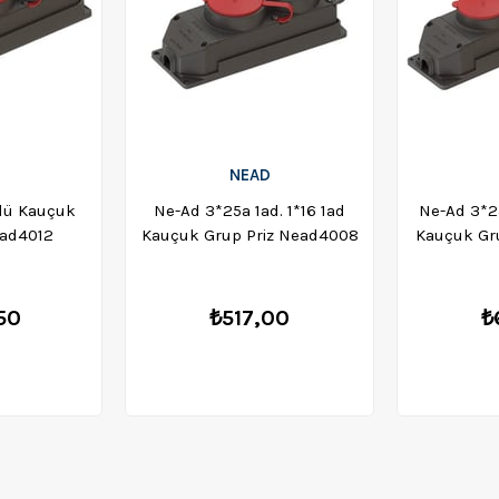
NEAD
lü Kauçuk
Ne-Ad 3*25a 1ad. 1*16 1ad
Ne-Ad 3*25
ead4012
Kauçuk Grup Priz Nead4008
Kauçuk Gr
50
₺517,00
₺