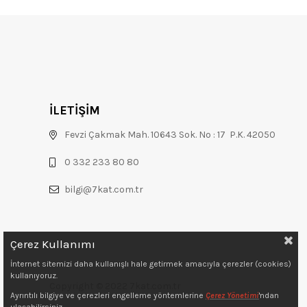
İLETİŞİM
Fevzi Çakmak Mah. 10643 Sok. No : 17 P.K. 42050
0 332 233 80 80
bilgi@7kat.com.tr
Çerez Kullanımı
İnternet sitemizi daha kullanışlı hale getirmek amacıyla çerezler (cookies)
kullanıyoruz.
Copyright © 2022 7kat.com.tr
Ayrıntılı bilgiye ve çerezleri engelleme yöntemlerine
Çerez Yönetimi
'ndan