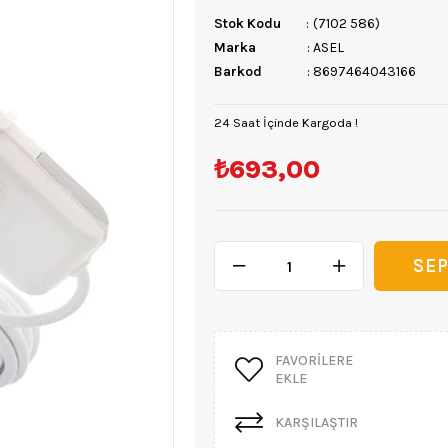
Stok Kodu
(7102 586)
Marka
:
ASEL
Barkod
:
8697464043166
24 Saat İçinde Kargoda !
₺693,00
FAVORILERE
EKLE
KARŞILAŞTIR