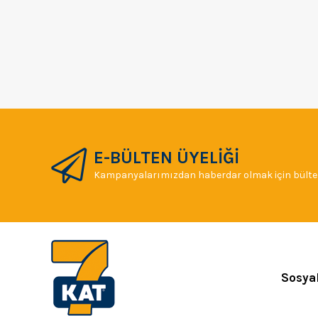
E-BÜLTEN ÜYELİĞİ
Kampanyalarımızdan haberdar olmak için bülten
Sosya