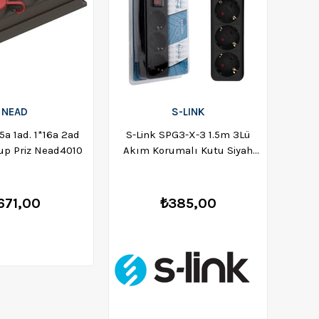
NEAD
S-LINK
a 1ad. 1*16a 2ad
S-Link SPG3-X-3 1.5m 3Lü
S-li
up Priz Nead4010
Akım Korumalı Kutu Siyah
3G1
Priz 34573
Akım 
671,00
₺385,00