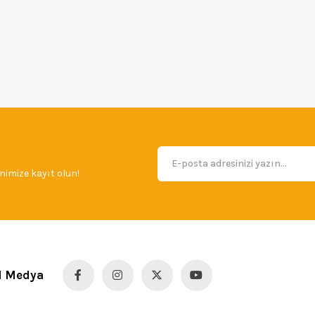
imize kayıt olun!
l Medya