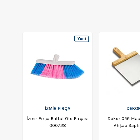
Yeni
Ürün
İZMİR FIRÇA
DEKO
İzmir Fırça Battal Oto Fırçası
Dekor 056 Mac
000728
Ahşap Saplı