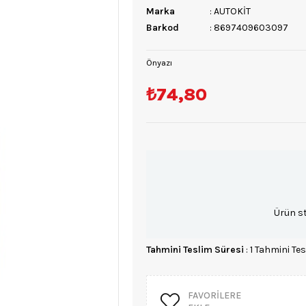
Marka
:
AUTOKİT
Barkod
:
8697409603097
Önyazı
₺74,80
Ürün s
Tahmini Teslim Süresi
:
1 Tahmini Tes
FAVORILERE