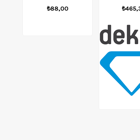
₺88,00
₺465,