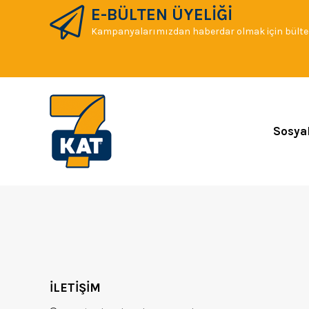
E-BÜLTEN ÜYELİĞİ
Kampanyalarımızdan haberdar olmak için bülten
Sosya
İLETİŞİM