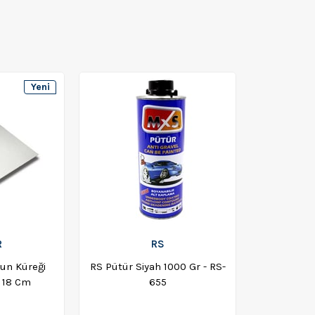
Yeni
Ürün
R
RS
un Küreği
RS Pütür Siyah 1000 Gr - RS-
 18 Cm
655