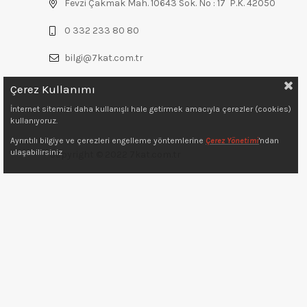
Fevzi Çakmak Mah. 10643 Sok. No : 17 P.K. 42050
0 332 233 80 80
bilgi@7kat.com.tr
Çerez Kullanımı
İnternet sitemizi daha kullanışlı hale getirmek amacıyla çerezler (cookies)
kullanıyoruz.
Ayrıntılı bilgiye ve çerezleri engelleme yöntemlerine
Çerez Yönetimi
'ndan
ulaşabilirsiniz
Copyright © 2022 7kat.com.tr