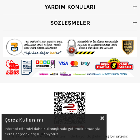
YARDIM KONULARI
SÖZLEŞMELER
Çerez Kullanımı
İnternet sitemizi daha kullanışlı hale getirmek amacıyla
çerezler (cookies) kullanıyoruz.
Elektronik Ticaret Bilgi Sistemin'de kaydı doğrulanmış bir sitedir.