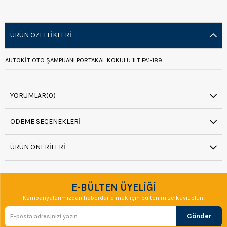
ÜRÜN ÖZELLIKLERI
AUTOKİT OTO ŞAMPUANI PORTAKAL KOKULU 1LT FA1-189
YORUMLAR
(0)
ÖDEME SEÇENEKLERI
ÜRÜN ÖNERILERI
E-BÜLTEN ÜYELİĞİ
Kampanyalarımızdan haberdar olmak için bültenimize kayıt olun!
Gönder