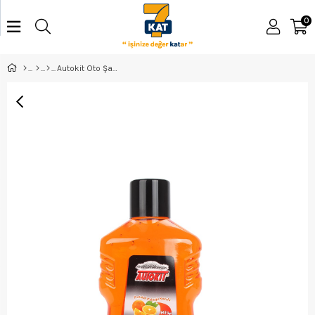
0
Autokit Oto Şampuanı Portakal Kokulu 1Lt Fa1-189