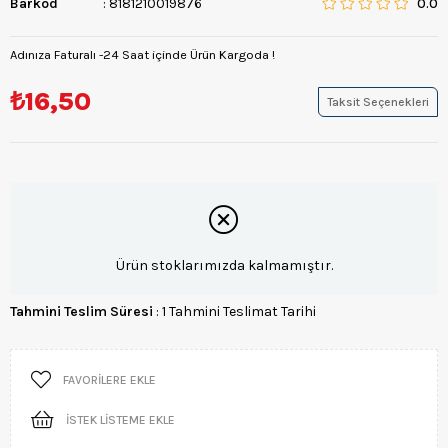
Barkod
:
8181210019876
0.0
Adınıza Faturalı -24 Saat içinde Ürün Kargoda !
₺16,50
Taksit Seçenekleri
Ürün stoklarımızda kalmamıştır.
Tahmini Teslim Süresi
:
1 Tahmini Teslimat Tarihi
FAVORILERE EKLE
İSTEK LISTEME EKLE