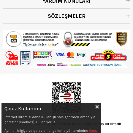
YARDIM KONULARI
SÖZLEŞMELER
Çerez Kullanımı
İnternet sitemizi daha kullanışlı hale getirmek amacıyla
çerezler (cookies) kullanıyoruz.
Elektronik Ticaret Bilgi Sistemin'de kaydı doğrulanmış bir sitedir.
Ayrıntılı bilgiye ve çerezleri engelleme yöntemlerine
Çerez