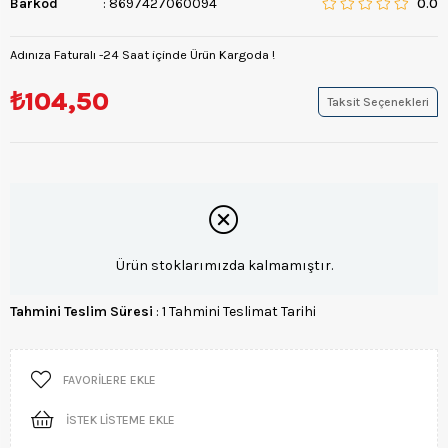
Barkod
:
8697427060094
0.0
Adınıza Faturalı -24 Saat içinde Ürün Kargoda !
₺104,50
Taksit Seçenekleri
Ürün stoklarımızda kalmamıştır.
Tahmini Teslim Süresi
:
1 Tahmini Teslimat Tarihi
FAVORILERE EKLE
İSTEK LISTEME EKLE