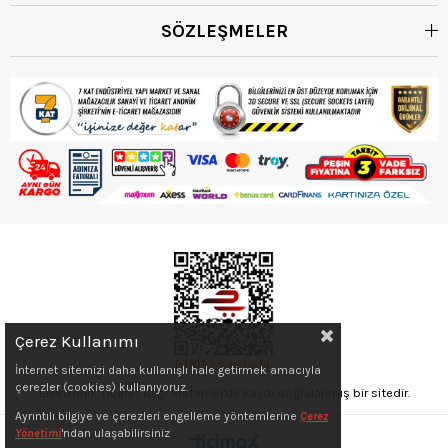
SÖZLEŞMELER
Çerez Kullanımı
İnternet sitemizi daha kullanışlı hale getirmek amacıyla
çerezler (cookies) kullanıyoruz.
Elektronik Ticaret Bilgi Sistemin'de kaydı doğrulanmış bir sitedir.
Ayrıntılı bilgiye ve çerezleri engelleme yöntemlerine
Çerez
Yönetimi
'ndan ulaşabilirsiniz