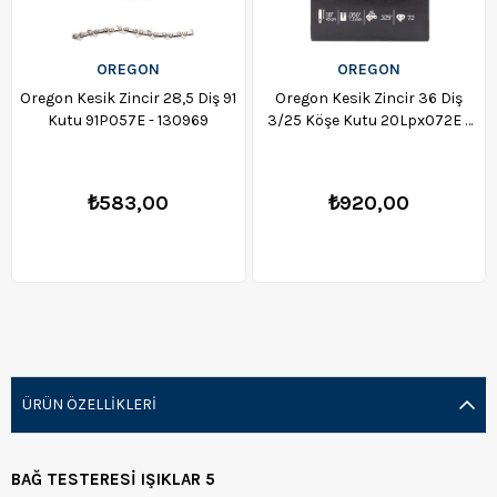
OREGON
OREGON
Oregon Kesik Zincir 28,5 Diş 91
Oregon Kesik Zincir 36 Diş
Kutu 91P057E - 130969
3/25 Köşe Kutu 20Lpx072E -
130255
₺583,00
₺920,00
ÜRÜN ÖZELLIKLERI
BAĞ TESTERESİ IŞIKLAR 5