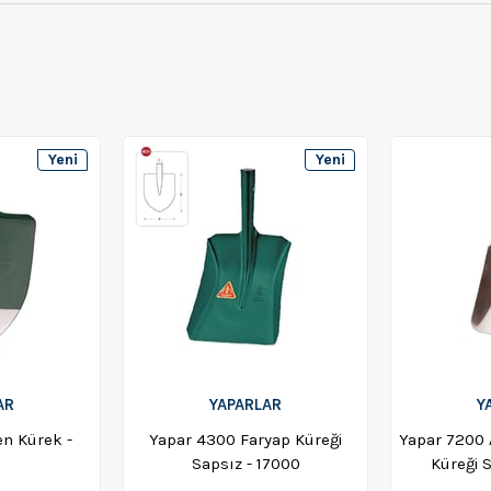
Yeni
Yeni
Ürün
Ürün
AR
YAPARLAR
Y
en Kürek -
Yapar 4300 Faryap Küreği
Yapar 7200
0
Sapsız - 17000
Küreği 