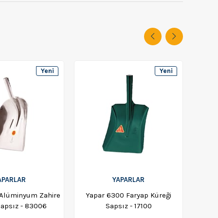
Yeni
Yeni
Ürün
Ürün
APARLAR
YAPARLAR
 Alüminyum Zahire
Yapar 6300 Faryap Küreği
Yapar 
Sapsız - 83006
Sapsız - 17100