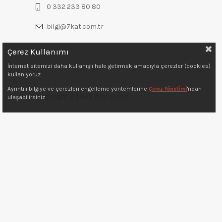
0 332 233 80 80
bilgi@7kat.com.tr
Çerez Kullanımı
İnternet sitemizi daha kullanışlı hale getirmek amacıyla çerezler (cookies)
kullanıyoruz.
Ayrıntılı bilgiye ve çerezleri engelleme yöntemlerine
Çerez Yönetimi
'ndan
Copyright © 2022 7kat.com.tr
ulaşabilirsiniz