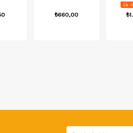
Ü
50
₺660,00
₺1