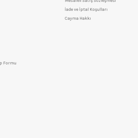
Mesafeli Satış Sözleşmesi
İade ve İptal Koşulları
Cayma Hakkı
ep Formu