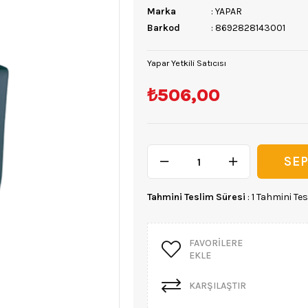
Marka
:
YAPAR
Barkod
:
8692828143001
Yapar Yetkili Satıcısı
₺506,00
Tahmini Teslim Süresi
:
1 Tahmini Tes
FAVORILERE
EKLE
KARŞILAŞTIR