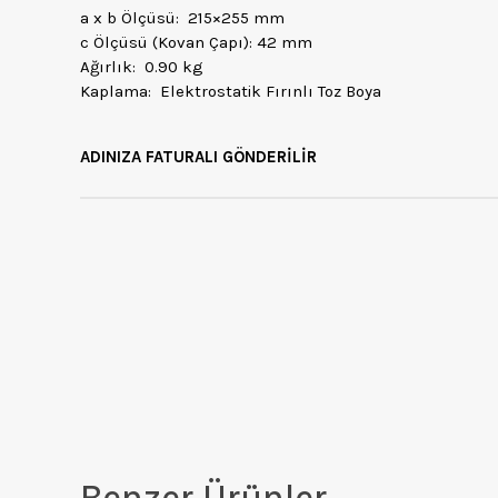
a x b Ölçüsü: 215×255 mm
c Ölçüsü (Kovan Çapı): 42 mm
Ağırlık: 0.90 kg
Kaplama: Elektrostatik Fırınlı Toz Boya
ADINIZA FATURALI GÖNDERİLİR
Benzer Ürünler