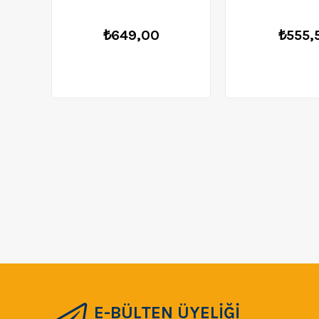
₺649,00
₺555,
E-BÜLTEN ÜYELİĞİ