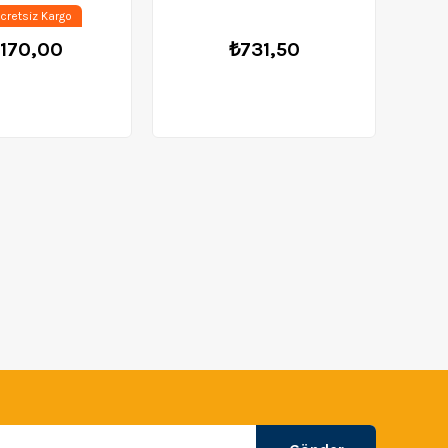
cretsiz Kargo
.170,00
₺731,50