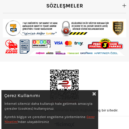
SÖZLEŞMELER
Çerez Kullanımı
İnternet sitemizi daha kullanışlı hale getirmek amacıyla
çerezler (cookies) kullanıyoruz.
Elektronik Ticaret Bilgi Sistemin'de kaydı doğrulanmış bir sitedir.
Ayrıntılı bilgiye ve çerezleri engelleme yöntemlerine
Çerez
Yönetimi
'ndan ulaşabilirsiniz