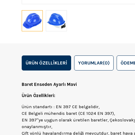
ÜRÜN ÖZELLIKLERI
YORUMLAR
(0)
ÖDEME
Baret Enseden Ayarlı Mavi
Ürün Özellikleri:
Ürün standartı : EN 397 CE belgelidir,
CE Belgeli mühendis baret (CE 1024 EN 397),
EN 397''ye uygun olarak üretilen baretler, Çekoslovak
onaylanmıştır,
Çift yönlü havalandırma deliği mevcutdur, baret hava a