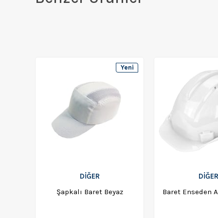
Yeni
Ürün
DİĞER
DİĞE
Şapkalı Baret Beyaz
Baret Enseden A