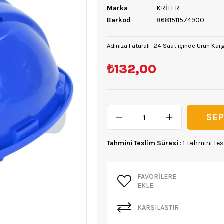
Marka
:
KRİTER
Barkod
:
8681511574900
Adınıza Faturalı -24 Saat içinde Ürün Kar
₺132,00
Tahmini Teslim Süresi
:
1 Tahmini Tes
FAVORILERE
EKLE
KARŞILAŞTIR