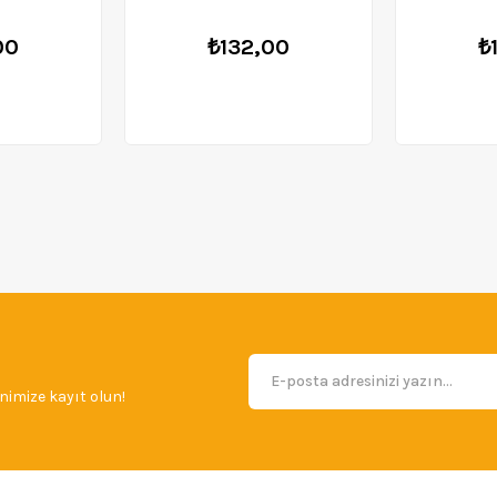
00
₺132,00
₺
imize kayıt olun!