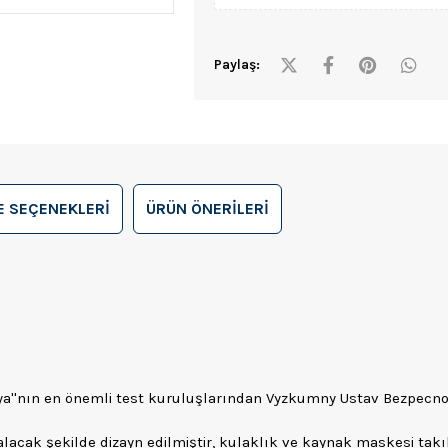
Paylaş:
 SEÇENEKLERI
ÜRÜN ÖNERILERI
ya''nın en önemli test kuruluşlarından Vyzkumny Ustav Bezpecnos
lacak şekilde dizayn edilmiştir, kulaklık ve kaynak maskesi takıl