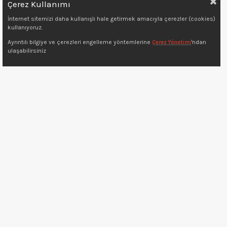
Çerez Kullanımı
İnternet sitemizi daha kullanışlı hale getirmek amacıyla çerezler (cookies)
kullanıyoruz.
Ayrıntılı bilgiye ve çerezleri engelleme yöntemlerine
Çerez Yönetimi
'ndan
Copyright © 2022 7kat.com.tr
ulaşabilirsiniz