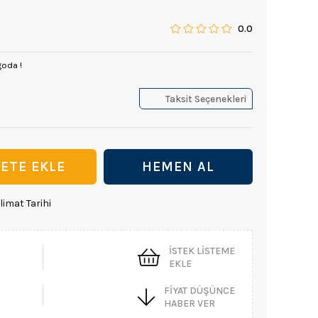
0.0
goda !
Taksit Seçenekleri
limat Tarihi
İSTEK LISTEME
EKLE
FIYAT DÜŞÜNCE
HABER VER