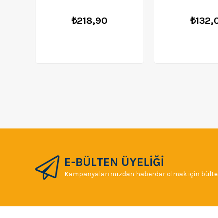
₺218,90
₺132,
E-BÜLTEN ÜYELİĞİ
Kampanyalarımızdan haberdar olmak için bülten