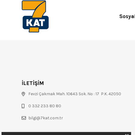
Sosya
İLETİŞİM
Fevzi Çakmak Mah. 10643 Sok. No : 17 P.K. 42050
0 332 233 80 80
bilgi@7kat.com.tr