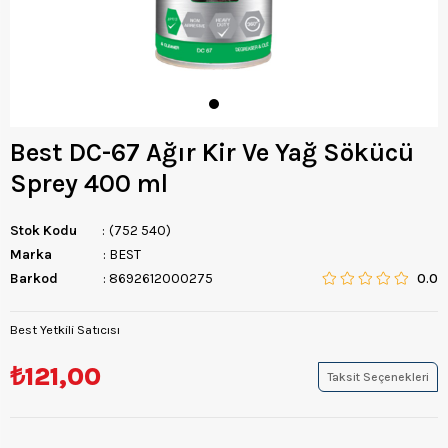
Best DC-67 Ağır Kir Ve Yağ Sökücü
Sprey 400 ml
Stok Kodu
(752 540)
Marka
:
BEST
Barkod
:
8692612000275
0.0
Best Yetkili Satıcısı
₺121,00
Taksit Seçenekleri