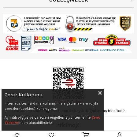
Çerez Kullanımı
İnternet sitemizi daha kullanışlı hale getirmek amacıyla
çerezler (cookies) kullanıyoruz.
Elektronik Ticaret Bilgi Sistemin'de kaydı doğrulanmış bir sitedir.
Ayrıntılı bilgiye ve çerezleri engelleme yöntemlerine
Çerez
Yönetimi
'ndan ulaşabilirsiniz