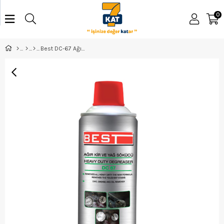
0
Best DC-67 Ağır Kir Ve Yağ Sökücü Sprey 400 ml